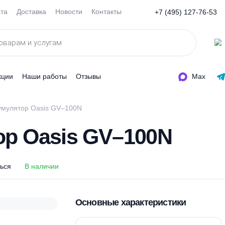
Оплата
Доставка
Новости
Контакты
+7 (495
ды
Акции
Наши работы
Отзывы
дроаккумулятор Oasis GV–100N
ятор Oasis GV–100N
оделиться
В наличии
Основные характеристи