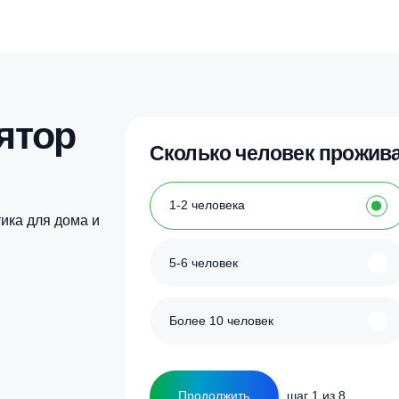
идроаккумулятор Oasis GH–80N
Гидроаккумулятор 
4 300
₽
2 650
₽
Купить в 1 клик
Купить в 1 кл
улятор
Сколько человек
ка