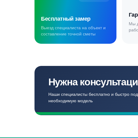
Создаём комф
для наших кл
Записаться
Бесплатный замер
Выезд специалиста на объект и
составление точной сметы