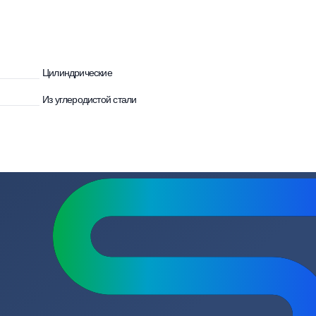
улятора
Цилиндрические
Из углеродистой стали