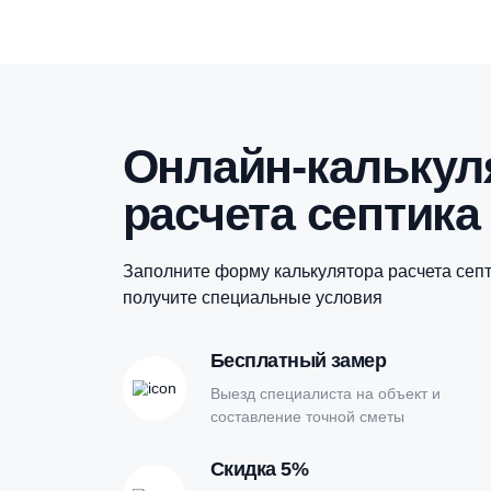
Гидроаккумулятор Oasis GV–80N
Г
4 100
₽
Купить в 1 клик
Онлайн-кальк
расчета септи