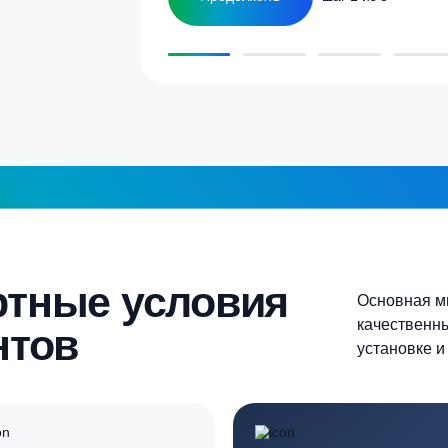
1-2 человека
а септика для дома и
5-6 человек
Более 10 человек
Продолжить
шаг 1