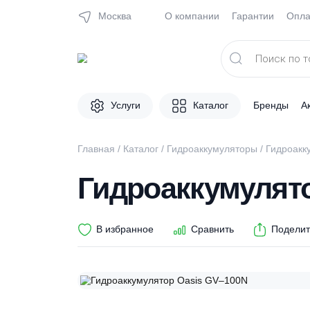
Москва
О компании
Гарантии
Поиск
товаров
Услуги
Каталог
Брен
Главная
/
Каталог
/
Гидроаккумуляторы
/ Ги
Гидроаккумул
В избранное
Сравнить
П