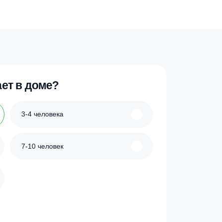
Oasis GV–50N
Гидроаккумулятор Reflex Refix DE 10
d740, 16 бар
224 900
₽
ик
Купить в 1 клик
 проживает в доме?