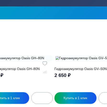
ика?
о подберут для
Заполняя форму вы соглашаете
обработку
персональных данных
ры