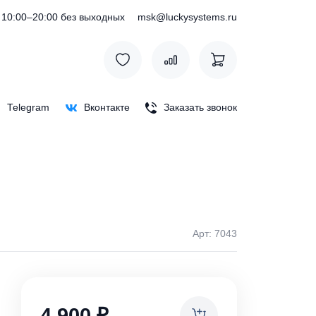
) 127-76-53
10:00–20:00 без выходных
msk@luckysystem
Max
Telegram
Вконтакте
Заказать зв
Арт: 
ки