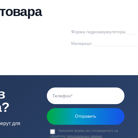
тавка
Оплата
Отзывы
Вопросы
ки товара
sis
Форма гидроаккум
0
Материал
ь в