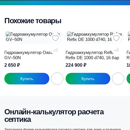
Похожие товары
Гидроаккумулятор Oasis
Гидроаккумулятор Reflex
Г
GV–50N
Refix DE 1000 d740, 16 бар
R
2 650
₽
224 900
₽
1
Онлайн-калькулятор расчета
септика
Заполните форму калькулятора расчета септика для дома и получите