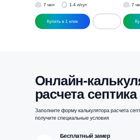
Похожие това
Септик Юнилос Астра 7 Миди Пр
С
188 000
₽
7 чел
1.4 л/сут
Купить в 1 клик