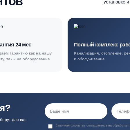
ортные условия
иентов