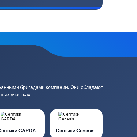
плекс работ
Цены от производителей
топление, ремонт
Низкие цены за счет прямых
е
поставок от производителей
сь на обработку
персональных данных