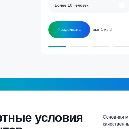
улятор
Сколько человек
ка
1-2 человека
а септика для дома и
5-6 человек
Более 10 человек
Продолжить
шаг 1