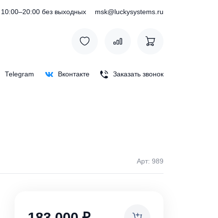
) 127-76-53
10:00–20:00 без выходных
msk@luckysystem
Max
Telegram
Вконтакте
Заказать зв
Арт:
ки