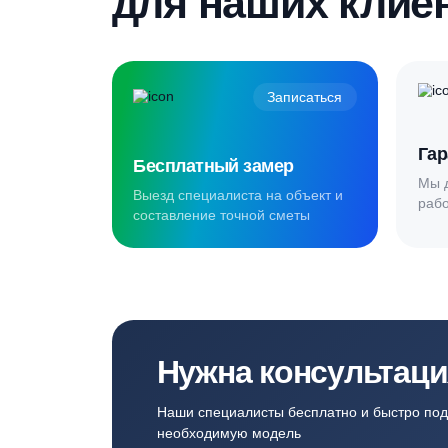
Создаём комф
для наших кл
Записаться