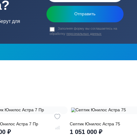
ь в
ика?
о подберут для
Заполняя форму вы соглашаете
обработку
персональных данных