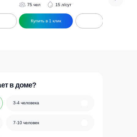
ра 75
Септик Юнилос Астра 75 лонг
1 095 000
₽
5 л/сут
75 чел
15 л/сут
ик
Купить в 1 клик