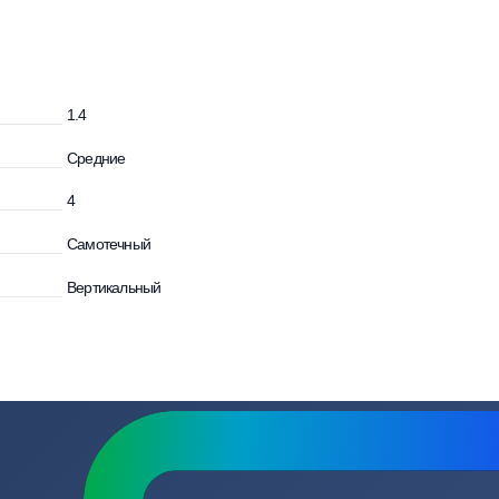
зывы
Вопросы
и
1.4
Средние
4
Самотечный
Вертикальный