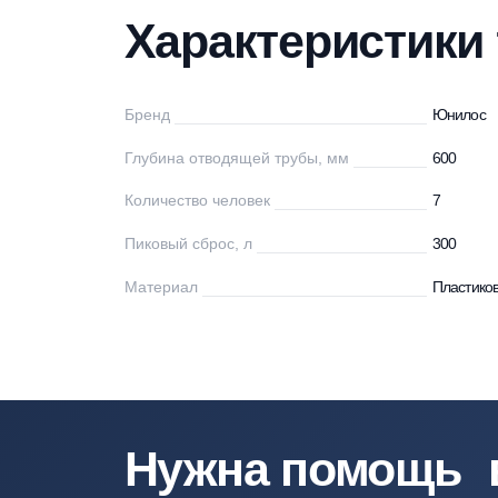
Характеристики
Описание
Мо
Характеристи
Бренд
Ю
Глубина отводящей трубы, мм
60
Количество человек
7
Пиковый сброс, л
30
Материал
Пл