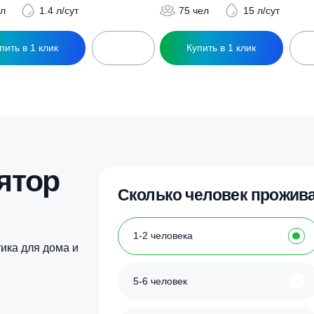
ры
ептик Юнилос Астра 7 Пр
Септик Юнилос Аст
184 000
₽
1 051 000
₽
7 чел
1.4 л/сут
75 чел
1
Купить в 1 клик
Купить в 1 кл