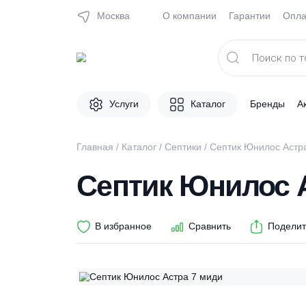
Москва
О компании
Гарантии
Поиск
товаров
Услуги
Каталог
Брен
Главная
/
Каталог
/
Септики
/ Септик Юнило
Септик Юнило
В избранное
Сравнить
П