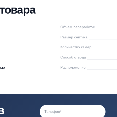
нтаж
Доставка
Оплата
Документы
От
ки товара
нилос
Объем переработк
0
Размер септика
Количество камер
0
Способ отвода
астиковые
Расположение