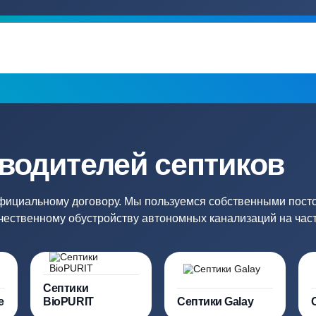
Гарантия 24 мес
Полный ком
Мы даем гарантию как на нашу
Канализация, о
работу, так и на оборудование
и обслуживани
ация?
ро подберут для вас
Заполняя форму вы соглашаете