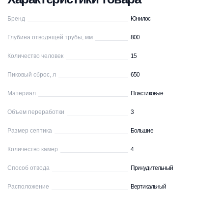
Бренд
Юнилос
Глубина отводящей трубы, мм
800
Количество человек
15
Пиковый сброс, л
650
Материал
Пластиковые
Объем переработки
3
Размер септика
Большие
Количество камер
4
Способ отвода
Принудительный
Расположение
Вертикальный