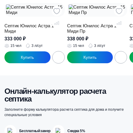
Септик Юнилос Астра 15
Септик Юнилос Астра 15
С
Миди
Миди Пр
333 000
₽
338 000
₽
3
15 чел
3 л/сут
15 чел
3 л/сут
Онлайн-калькулятор расчета
септика
Заполните форму калькулятора расчета септика для дома и получите
специальные условия
Бесплатный замер
Скидка 5%