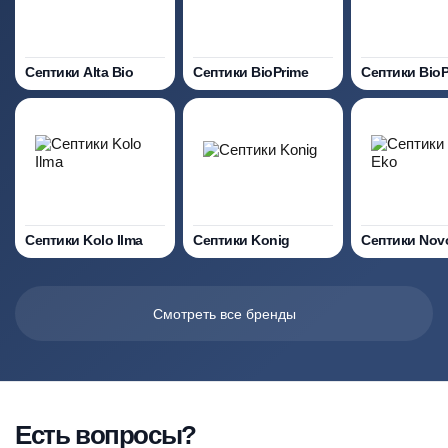
Септики Alta Bio
Септики BioPrime
Септики Bio
Септики Kolo Ilma
Септики Konig
Септики Nov
Смотреть все бренды
Есть вопросы?