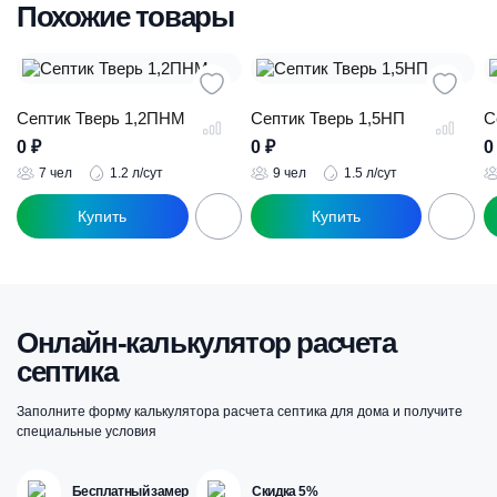
Похожие товары
Септик Тверь 1,2ПНМ
Септик Тверь 1,5НП
С
0
₽
0
₽
7 чел
1.2 л/сут
9 чел
1.5 л/сут
Онлайн-калькулятор расчета
септика
Заполните форму калькулятора расчета септика для дома и получите
специальные условия
Бесплатный замер
Скидка 5%