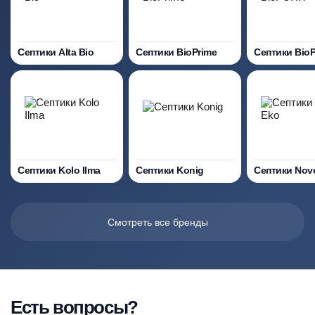
Септики Alta Bio
Септики BioPrime
Септики Bio
Септики Kolo Ilma
Септики Konig
Септики Nov
Смотреть все бренды
Есть вопросы?