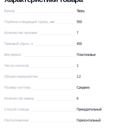
Бренд
Тверь
Глубина отводящей трубы, мм
550
Количество человек
7
Пиковый сброс, л
450
Материал
Пластиковые
Число насосов
1
Объем переработки
1.2
Размер септика
Средние
Количество камер
6
Способ отвода
Принудительный
Расположение
Горизонтальный