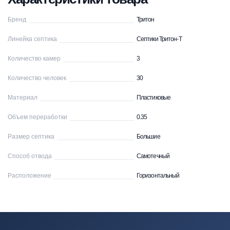
Бренд
Тритон
Линейка септика
Септики Тритон-Т
Количество камер
3
Количество человек
30
Материал
Пластиковые
Объем переработки
0.35
Размер септика
Большие
Способ отвода
Самотечный
Расположение
Горизонтальный