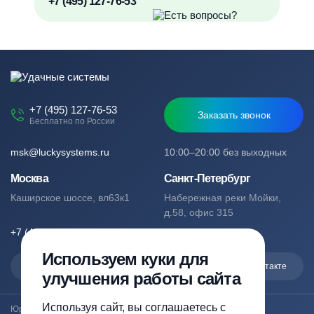
+7 (495) 127-76-53
+7 (495) 127-76-53
Заказать звонок
Бесплатно по России
msk@luckysystems.ru
10:00–20:00 без выходных
Москва
Санкт-Петербург
Каширское шоссе, вл63к1
Набережная реки Мойки,
д.58, офис 315
+7 (495) 127-76-53
+7 (812) 244-49-61
Используем куки для
Max
Telegram
Вконтакте
улучшения работы сайта
Используя сайт, вы соглашаетесь с
Юридический адрес: Москва, Каширское шоссе, вл63к1