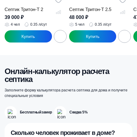
Септик Тритон-Т 2
Септик Тритон-Т 2.5
С
39 000
₽
48 000
₽
4
4 чел
0.35 л/сут
5 чел
0.35 л/сут
Онлайн-калькулятор расчета
септика
Заполните форму калькулятора расчета септика для дома и получите
специальные условия
Бесплатный замер
Скидка 5%
Сколько человек проживает в доме?