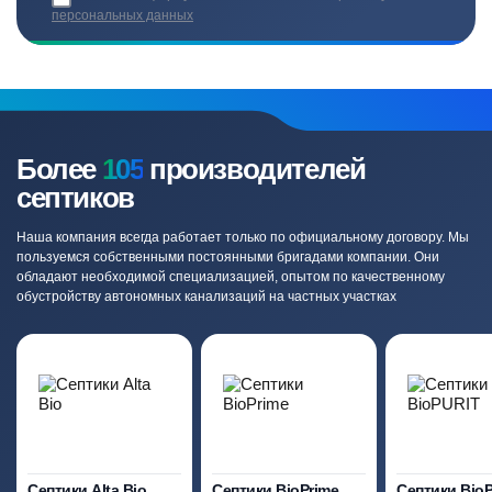
персональных данных
Более
105
производителей
септиков
Наша компания всегда работает только по официальному договору. Мы
пользуемся собственными постоянными бригадами компании. Они
обладают необходимой специализацией, опытом по качественному
обустройству автономных канализаций на частных участках
Септики Alta Bio
Септики BioPrime
Септики Bio