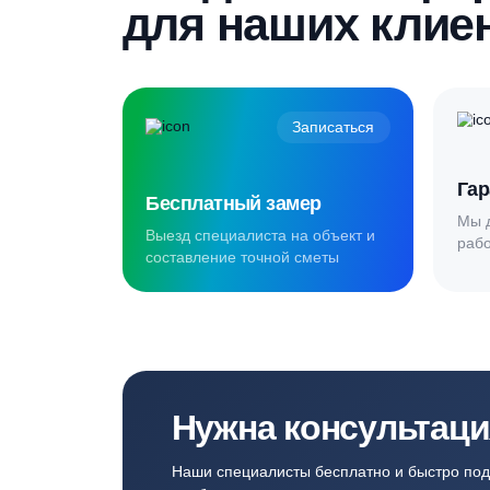
Создаём комф
для наших кл
Записаться