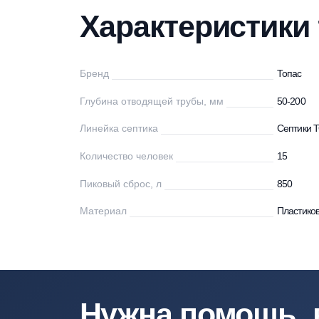
Характеристики
Описание
Мо
Характеристи
Бренд
То
Глубина отводящей трубы, мм
50
Линейка септика
Се
Количество человек
15
Пиковый сброс, л
85
Материал
Пл