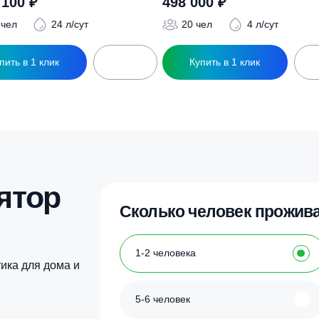
ры
ептик ТОПАС 150 Пр
Септик ТОПАС 20
2 342 100
₽
498 000
₽
150 чел
24 л/сут
20 чел
4
Купить в 1 клик
Купить в 1 кл