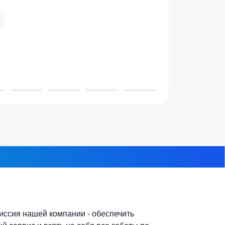
 проживает в доме?
3-4 человека
7-10 человек
 из 8