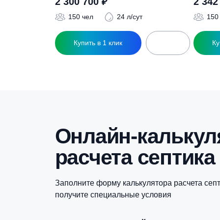
Похожие това
Септик ТОПАС 150
С
2 300 700
₽
150 чел
24 л/сут
Купить в 1 клик