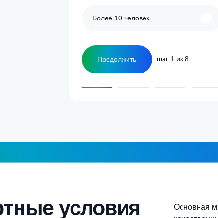
улятор
Сколько человек
ка
1-2 человека
а септика для дома и
5-6 человек
Более 10 человек
Продолжить
шаг 1