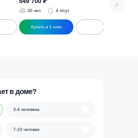
Септик ТОПАС 20 Long
549 700
₽
 л/сут
20 чел
4 л/сут
ик
Купить в 1 клик