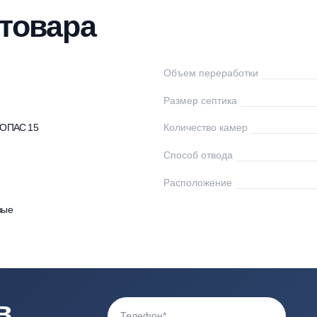
нтаж
Доставка
Оплата
Документы
От
ки товара
пас
Объем переработк
-200
Размер септика
птики ТОПАС 15
Количество камер
Способ отвода
0
Расположение
астиковые