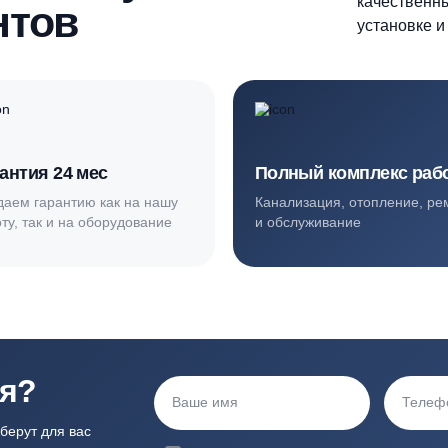
ортные условия
иентов