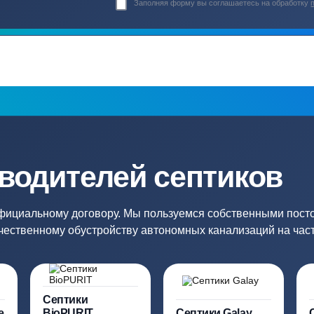
Гарантия 24 мес
Полный ком
Мы даем гарантию как на нашу
Канализация, о
работу, так и на оборудование
и обслуживани
ация?
ро подберут для вас
Заполняя форму вы соглашаете