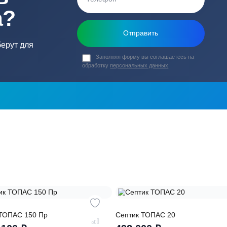
ь в
ика?
о подберут для
Заполняя форму вы соглашаете
обработку
персональных данных