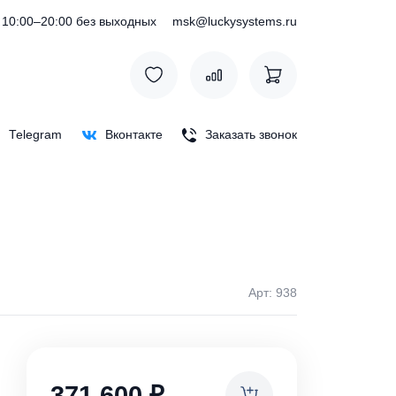
) 127-76-53
10:00–20:00 без выходных
msk@luckysystem
Max
Telegram
Вконтакте
Заказать зв
Арт:
ки