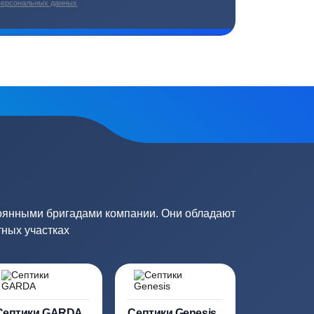
плекс работ
Цены от производителей
топление, ремонт
Низкие цены за счет прямых
е
поставок от производителей
сь на обработку
персональных данных