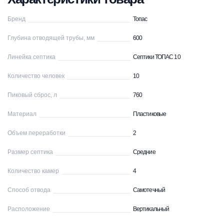
Бренд
Топас
Глубина отводящей трубы, мм
600
Линейка септика
Септики ТОПАС 10
Количество человек
10
Пиковый сброс, л
760
Материал
Пластиковые
Объем переработки
2
Размер септика
Средние
Количество камер
4
Способ отвода
Самотечный
Расположение
Вертикальный