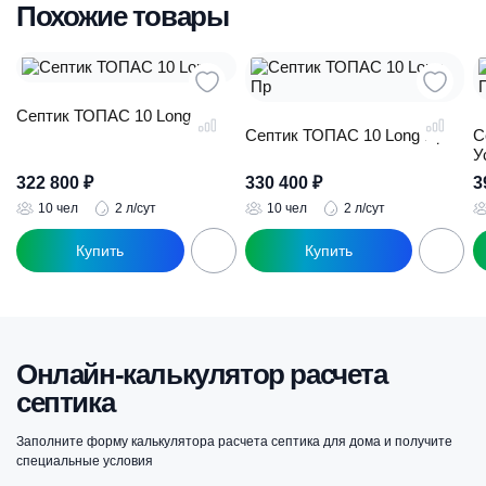
Похожие товары
Септик ТОПАС 10 Long
Септик ТОПАС 10 Long Пр
С
У
322 800
₽
330 400
₽
3
10 чел
2 л/сут
10 чел
2 л/сут
Онлайн-калькулятор расчета
септика
Заполните форму калькулятора расчета септика для дома и получите
специальные условия