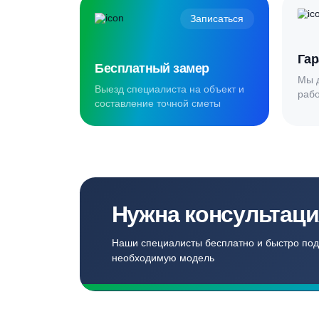
Создаём комф
для наших кл
Записаться