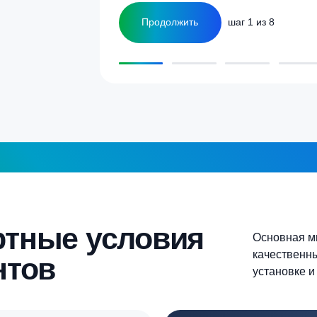
улятор
Сколько человек
ка
1-2 человека
а септика для дома и
5-6 человек
Более 10 человек
Продолжить
шаг 1