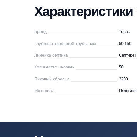
Характеристики
Описание
Мо
Характеристи
Бренд
То
Глубина отводящей трубы, мм
50
Линейка септика
С
Количество человек
50
Пиковый сброс, л
22
Материал
Пл