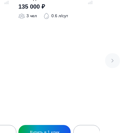
Септик Далос 3
135 000
₽
 л/сут
3 чел
0.6 л/сут