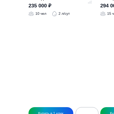
Похожие това
Септик Далос 10
С
235 000
₽
10 чел
2 л/сут