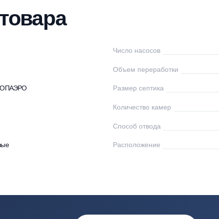
нтаж
Доставка
Оплата
Документы
От
ки товара
пас
Число насосов
-150
Объем переработк
ептики ТОПАЭРО
Размер септика
Количество камер
50
Способ отвода
астиковые
Расположение