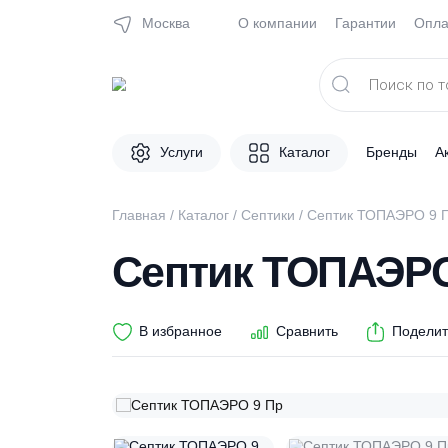
Москва
О компании
Гарантии
Поиск
товаров
Услуги
Каталог
Брен
Главная
/
Каталог
/
Септики
/ Септик ТОПА
Септик ТОПАЭ
В избранное
Сравнить
П