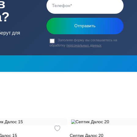
ь в
ика?
о подберут для
Заполняя форму вы соглашаете
обработку
персональных данных