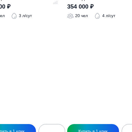
ры
ептик Далос 15
Септик Далос 20
294 000
₽
354 000
₽
15 чел
3 л/сут
20 чел
4