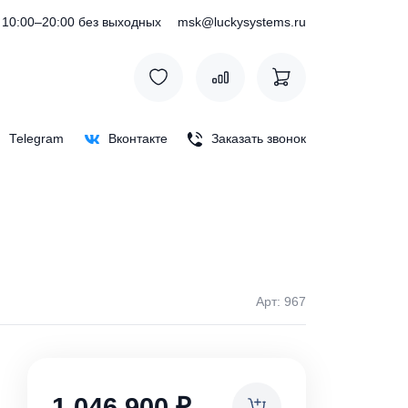
) 127-76-53
10:00–20:00 без выходных
msk@luckysystem
Max
Telegram
Вконтакте
Заказать зв
Арт:
ки