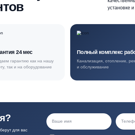
ортные условия
иентов