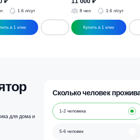
ры
ептик Терра 8
Септик Терра 8 Лон
92 000
₽
11 000
₽
8 чел
1.6 л/сут
8 чел
1.6
Купить в 1 клик
Купить в 1 кл