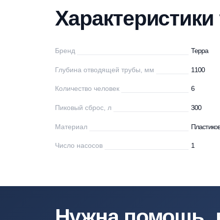
Характеристики
Описание
Мо
Характеристи
Бренд
Те
Глубина отводящей трубы, мм
11
Количество человек
6
Пиковый сброс, л
30
Материал
Пл
Число насосов
1