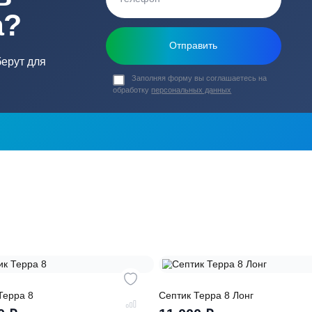
ь в
ика?
о подберут для
Заполняя форму вы соглашаете
обработку
персональных данных