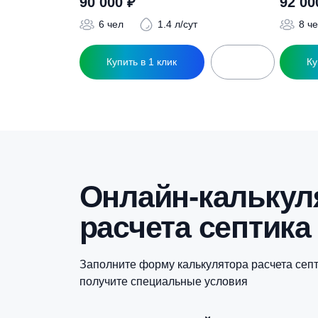
Похожие това
Септик Терра 6 ПР
С
90 000
₽
6 чел
1.4 л/сут
Купить в 1 клик