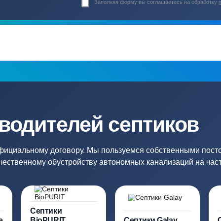
Гарантия 24 мес
Полный ком
Мы даем гарантию как на нашу
Канализация, о
работу, так и на оборудование
и обслуживани
ация?
ро подберут для вас
Заполняя форму вы соглашаете