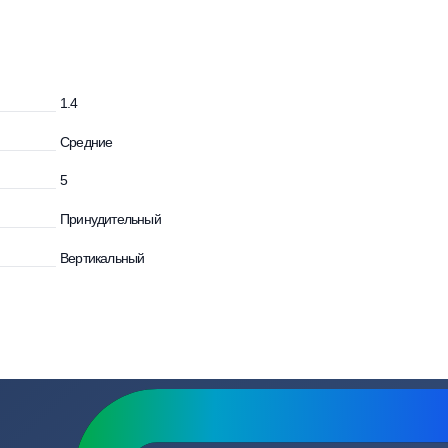
осы
и
1.4
Средние
5
Принудительный
Вертикальный