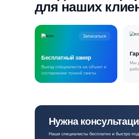
Создаём комф
для наших кл
Записаться