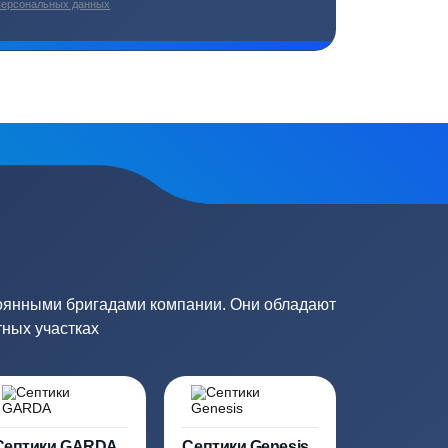
плекс работ
Цены от производителей
топление, ремонт
Низкие цены за счет прямых
е
поставок от производителей
сь на обработку
персональных данных