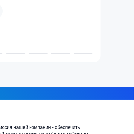
 проживает в доме?
3-4 человека
7-10 человек
 из 8