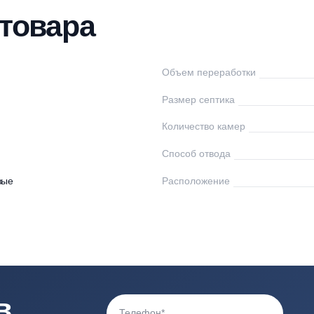
нтаж
Доставка
Оплата
Отзывы
Вопр
ки товара
рра
Объем переработк
00
Размер септика
Количество камер
0
Способ отвода
астиковые
Расположение