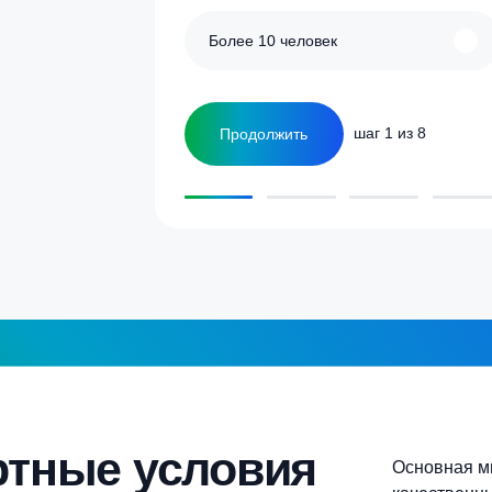
улятор
Сколько человек
ка
1-2 человека
а септика для дома и
5-6 человек
Более 10 человек
Продолжить
шаг 1