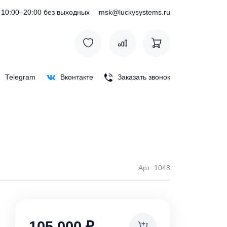
) 127-76-53
10:00–20:00 без выходных
msk@luckysystem
Max
Telegram
Вконтакте
Заказать зв
Арт: 
ки