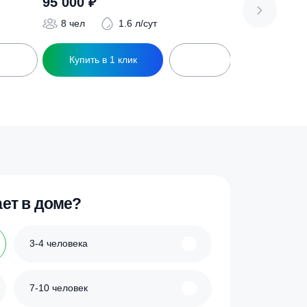
г
Септик Терра 8 ПР
95 000
₽
 л/сут
8 чел
1.6 л/сут
ик
Купить в 1 клик