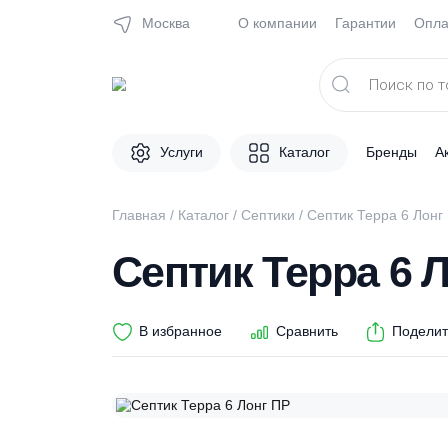
Москва
О компании
Гарантии
Поиск
товаров
Услуги
Каталог
Брен
Главная
/
Каталог
/
Септики
/ Септик Терра 
Септик Терра 
В избранное
Сравнить
П