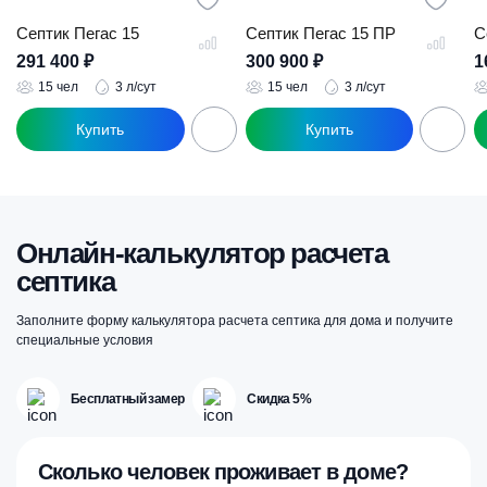
Септик Пегас 15
Септик Пегас 15 ПР
С
291 400
₽
300 900
₽
1
15 чел
3 л/сут
15 чел
3 л/сут
Онлайн-калькулятор расчета
септика
Заполните форму калькулятора расчета септика для дома и получите
специальные условия
Бесплатный замер
Скидка 5%
Сколько человек проживает в доме?