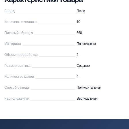
Бренд
Пегас
Количество человек
10
Пиковый сброс, л
560
Материал
Пластиковые
Объем переработки
2
Размер септика
Средние
Количество камер
4
Способ отвода
Принудительный
Расположение
Вертикальный