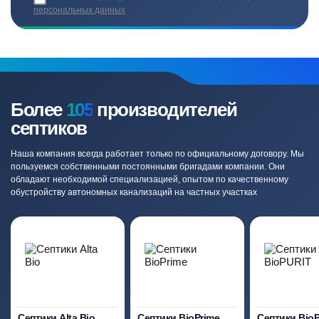
персональных данных
Более
105
производителей
септиков
Наша компания всегда работает только по официальному договору. Мы
пользуемся собственными постоянными бригадами компании. Они
обладают необходимой специализацией, опытом по качественному
обустройству автономных канализаций на частных участках
Септики Alta Bio
Септики BioPrime
Септики Bio