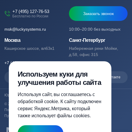
+7 (495) 127-76-53
Заказать звонок
Бесплатно по России
msk@luckysystems.ru
10:00–20:00 без выходных
Москва
Санкт-Петербург
Каширское шоссе, вл63к1
Набережная реки Мойки,
д.58, офис 315
+7 (495) 127-76-53
+7 (812) 244-49-61
Используем куки для
Max
Telegram
Вконтакте
улучшения работы сайта
Используя сайт, вы соглашаетесь с
Юридический адрес: Москва, Каширское шоссе, вл63к1
обработкой cookie. К сайту подключен
© 2023-2026 luckysystems.ru | Все права защищены
сервис Яндекс.Метрика, который
Политика конфиденциальности
также использует файлы cookies.
Публичная оферта