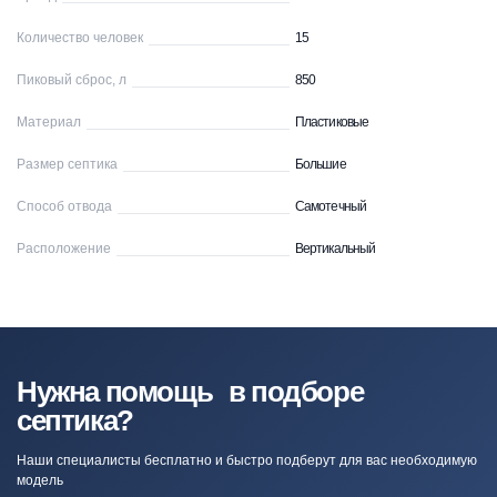
Количество человек
15
Пиковый сброс, л
850
Материал
Пластиковые
Размер септика
Большие
Способ отвода
Самотечный
Расположение
Вертикальный
Нужна помощь в подборе
септика?
Наши специалисты бесплатно и быстро подберут для вас необходимую
модель