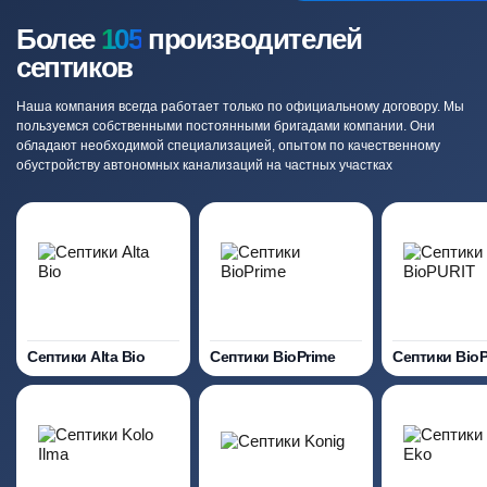
Более
105
производителей
септиков
Наша компания всегда работает только по официальному договору. Мы
пользуемся собственными постоянными бригадами компании. Они
обладают необходимой специализацией, опытом по качественному
обустройству автономных канализаций на частных участках
Септики Alta Bio
Септики BioPrime
Септики Bio