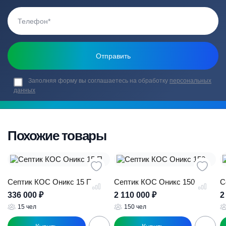
Заполняя форму вы соглашаетесь на обработку
персональных
данных
Похожие товары
Септик КОС Оникс 15 П
Септик КОС Оникс 150
С
336 000
₽
2 110 000
₽
2
15 чел
150 чел