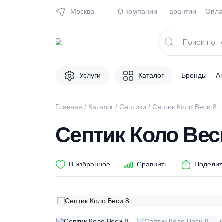
Москва
О компании
Гарантии
Поиск
товаров
Услуги
Каталог
Брен
Главная
/
Каталог
/
Септики
/ Септик Коло В
Септик Коло В
В избранное
Сравнить
П