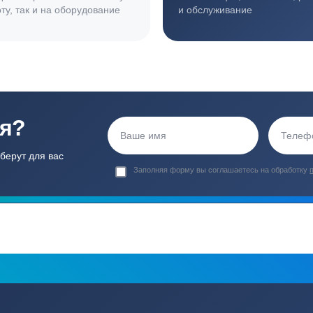
ортные условия
иентов
Гарантия 24 мес
Полный ком
Мы даем гарантию как на нашу
Канализация, о
работу, так и на оборудование
и обслуживани