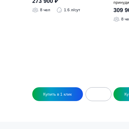
Похожие това
Септик Коло Веси 8 Лонг
С
273 900
₽
п
8 чел
1.6 л/сут