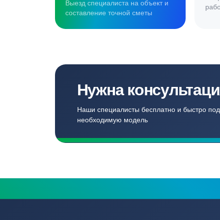
Создаём комф
для наших кл
Записаться
Бесплатный замер
Выезд специалиста на объект и
составление точной сметы