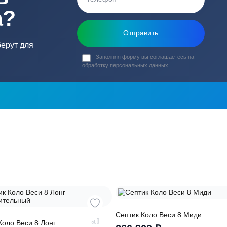
ь в
ика?
о подберут для
Заполняя форму вы соглашаете
обработку
персональных данных