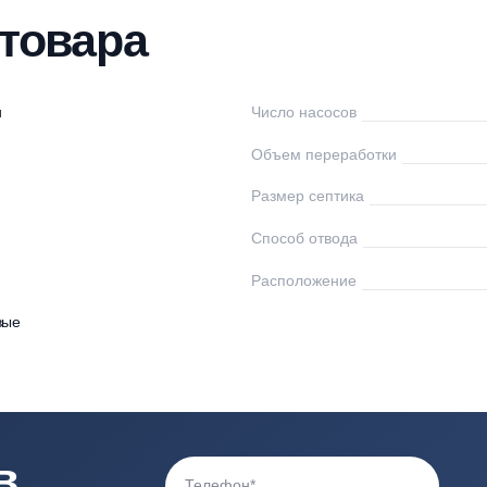
нтаж
Доставка
Оплата
Документы
От
ки товара
ло Веси
Число насосов
5
Объем переработк
Размер септика
Способ отвода
0
Расположение
астиковые