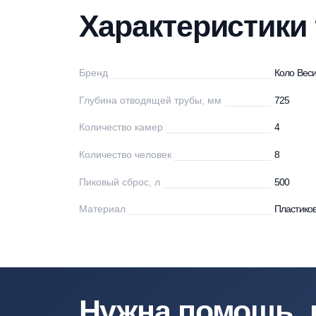
Характеристики
Описание
Мо
Характеристи
Бренд
Ко
Глубина отводящей трубы, мм
72
Количество камер
4
Количество человек
8
Пиковый сброс, л
50
Материал
Пл