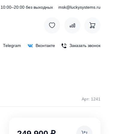
) 127-76-53
10:00–20:00 без выходных
msk@luckysystem
Max
Telegram
Вконтакте
Заказать зв
Арт: 
ки