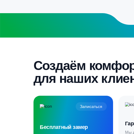
получите специальные условия
Бесплатный замер
Выезд специалиста на объект и
составление точной сметы
Скидка 5%
Пройдите текст и получите
гарантированную скидку