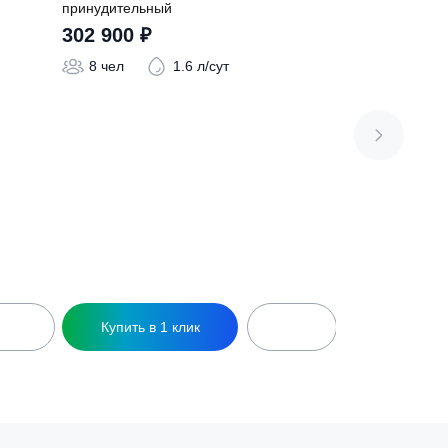
8 Миди
Септик Коло Веси 8 Миди
принудительный
302 900
₽
 л/сут
8 чел
1.6 л/сут