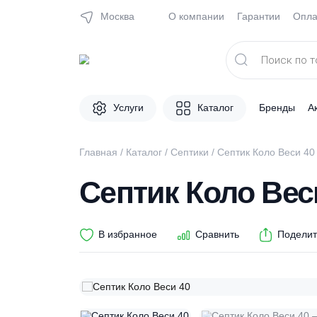
Москва
О компании
Гарантии
Поиск
товаров
Услуги
Каталог
Брен
Главная
/
Каталог
/
Септики
/ Септик Коло В
Септик Коло В
В избранное
Сравнить
П