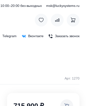
) 127-76-53
10:00–20:00 без выходных
msk@luckysystem
Max
Telegram
Вконтакте
Заказать зв
Арт: 
ки