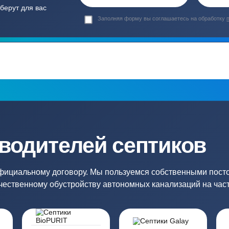
Гарантия 24 мес
Полный ком
Мы даем гарантию как на нашу
Канализация, о
работу, так и на оборудование
и обслуживани
ация?
ро подберут для вас
Заполняя форму вы соглашаете