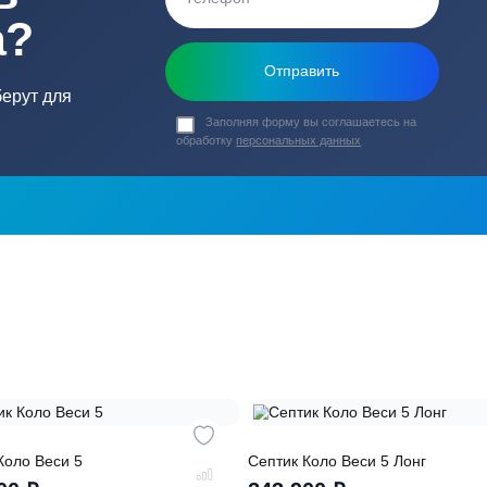
ь в
ика?
о подберут для
Заполняя форму вы соглашаете
обработку
персональных данных