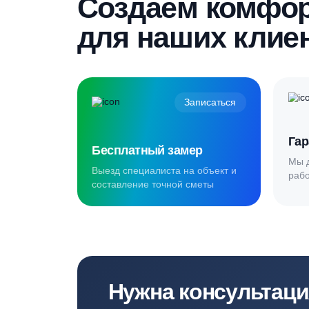
гарантированную скидку
Создаём комф
для наших кл