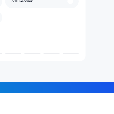
 проживает в доме?
3-4 человека
7-10 человек
 из 8