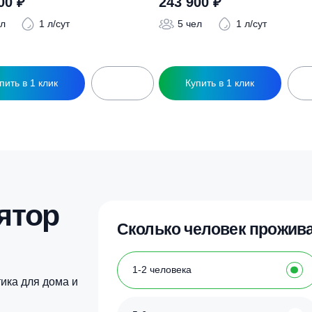
ры
ептик Коло Веси 5
Септик Коло Веси 5
219 900
₽
243 900
₽
5 чел
1 л/сут
5 чел
1 л
Купить в 1 клик
Купить в 1 кл