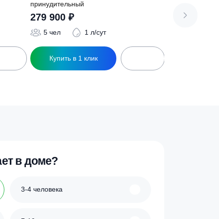
 Лонг
Септик Коло Веси 5 Лонг
принудительный
279 900
₽
/сут
5 чел
1 л/сут
ик
Купить в 1 клик