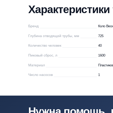
Характеристики
Описание
Мо
Характеристи
Бренд
Ко
Глубина отводящей трубы, мм
72
Количество человек
40
Пиковый сброс, л
16
Материал
Пл
Число насосов
1