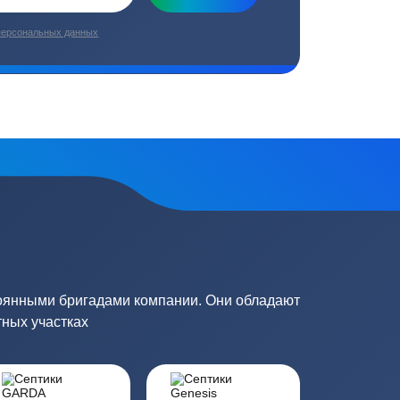
плекс работ
Цены от производителей
топление, ремонт
Низкие цены за счет прямых
е
поставок от производителей
сь на обработку
персональных данных