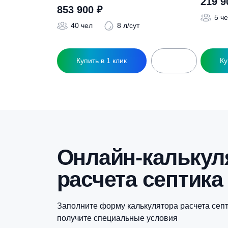
Похожие това
С
Септик Коло Веси 40 Принудительный
853 900
₽
40 чел
8 л/сут
Купить в 1 клик