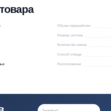
нтаж
Доставка
Оплата
Документы
От
ки товара
ло Веси
Объем переработк
5
Размер септика
Количество камер
00
Способ отвода
астиковые
Расположение