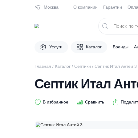
Москва
О компании
Гарантии
Поиск
товаров
Услуги
Каталог
Брен
Главная
/
Каталог
/
Септики
/ Септик Итал А
Септик Итал А
В избранное
Сравнить
П