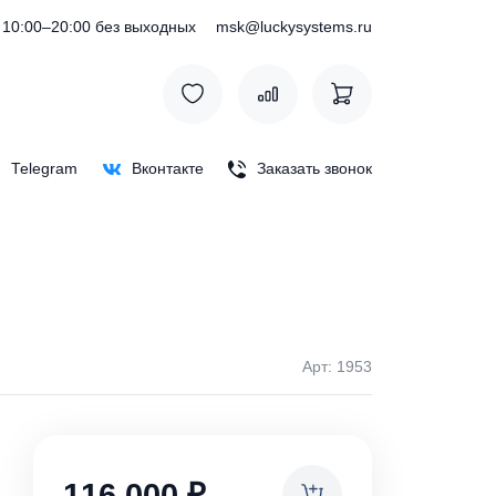
) 127-76-53
10:00–20:00 без выходных
msk@luckysystem
Max
Telegram
Вконтакте
Заказать зв
Арт: 
ки