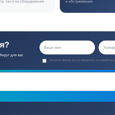
ортные условия
иентов
Гарантия 24 мес
Полный ком
Мы даем гарантию как на нашу
Канализация, о
работу, так и на оборудование
и обслуживани