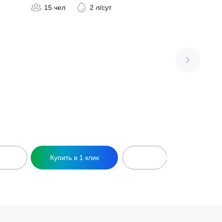
7
Септик Итал Био 10
250 000
₽
 л/сут
15 чел
2 л/сут