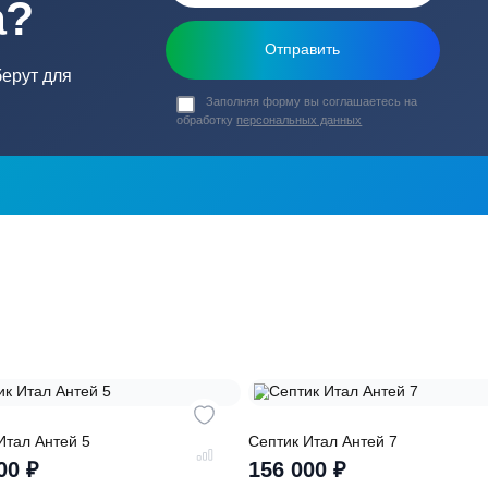
ь в
ика?
о подберут для
Заполняя форму вы соглашаете
обработку
персональных данных