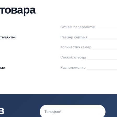
нтаж
Доставка
Оплата
Документы
От
ки товара
ал
Объем переработк
птики Итал Антей
Размер септика
Количество камер
0
Способ отвода
астиковые
Расположение