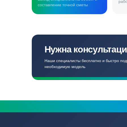
Создаём комф
для наших кл
Записаться
Бесплатный замер
Выезд специалиста на объект и
составление точной сметы