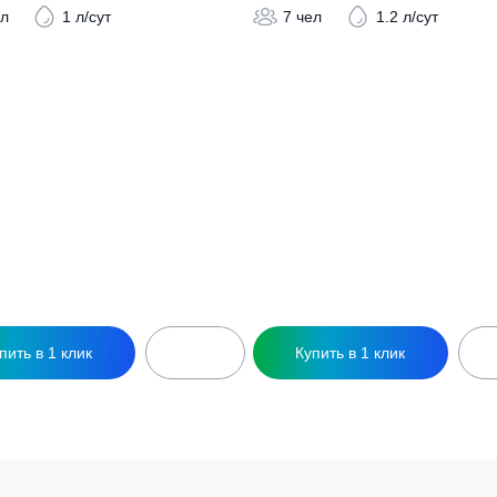
ры
ептик Итал Антей 5
Септик Итал Антей 
128 000
₽
156 000
₽
5 чел
1 л/сут
7 чел
1.2