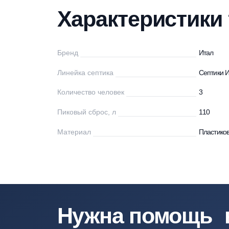
Характеристики
Описание
Мо
Характеристи
Бренд
Ит
Линейка септика
Се
Количество человек
3
Пиковый сброс, л
11
Материал
Пл