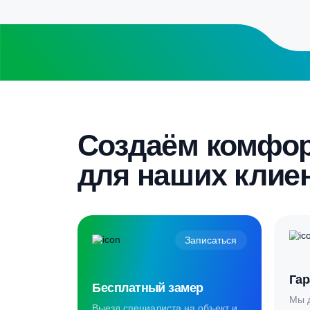
Бесплатный замер
Выезд специалиста на объект и
составление точной сметы
Скидка 5%
Пройдите текст и получите
гарантированную скидку