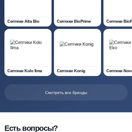
Септики Alta Bio
Септики BioPrime
Септики Bio
Септики Kolo Ilma
Септики Konig
Септики Nov
Смотреть все бренды
Есть вопросы?