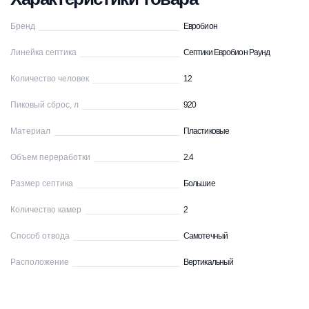
Бренд
Евробион
Линейка септика
Септики Евробион Раунд
Количество человек
12
Пиковый сброс, л
920
Материал
Пластиковые
Объем переработки
2.4
Размер септика
Большие
Количество камер
2
Способ отвода
Самотечный
Расположение
Вертикальный