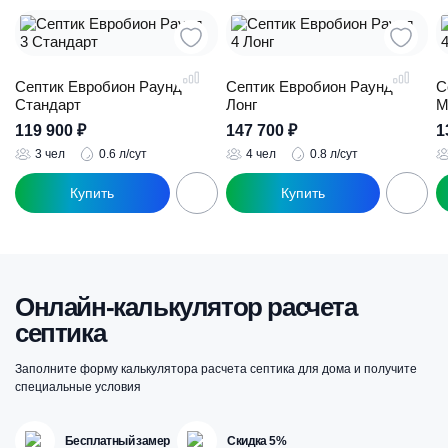
Септик Евробион Раунд 3
Септик Евробион Раунд 4
С
Стандарт
Лонг
М
119 900
₽
147 700
₽
1
3 чел
0.6 л/сут
4 чел
0.8 л/сут
Онлайн-калькулятор расчета
септика
Заполните форму калькулятора расчета септика для дома и получите
специальные условия
Бесплатный замер
Скидка 5%