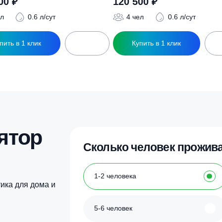
ры
ептик Дочиста Profi 4
Септик Дочиста Prof
115 500
₽
120 500
₽
4 чел
0.6 л/сут
4 чел
0.6
Купить в 1 клик
Купить в 1 кл