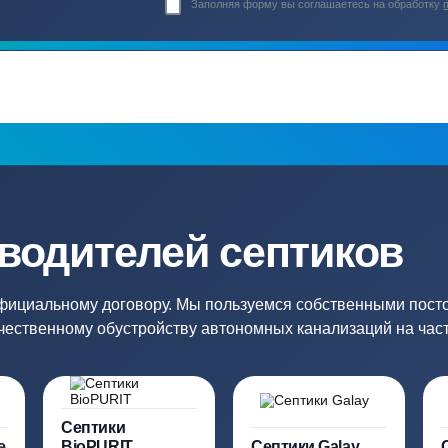
Гарантия 24 мес
Полный ком
Мы даем гарантию как на нашу
Канализация, о
работу, так и на оборудование
и обслуживани
ация?
ро подберут для вас
Заполняя форму вы соглашаете