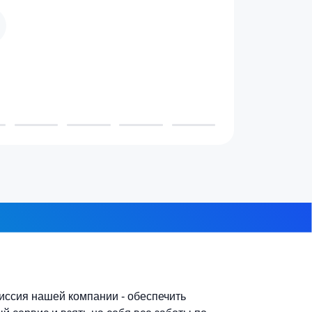
 проживает в доме?
3-4 человека
7-10 человек
 из 8