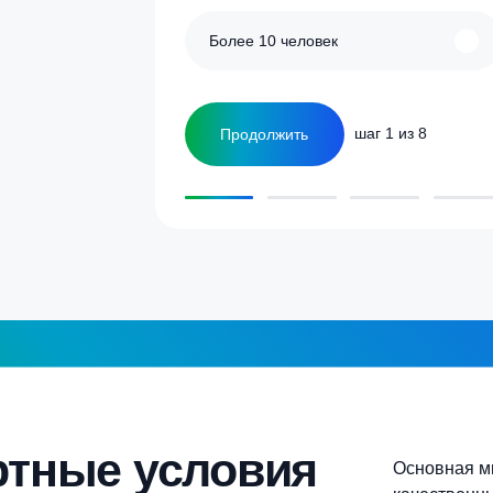
улятор
Сколько человек
ка
1-2 человека
а септика для дома и
5-6 человек
Более 10 человек
Продолжить
шаг 1