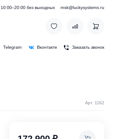
) 127-76-53
10:00–20:00 без выходных
msk@luckysystem
Max
Telegram
Вконтакте
Заказать зв
Арт: 
ки