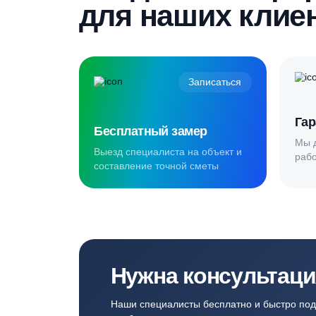
Создаём комф
для наших кл
Записаться