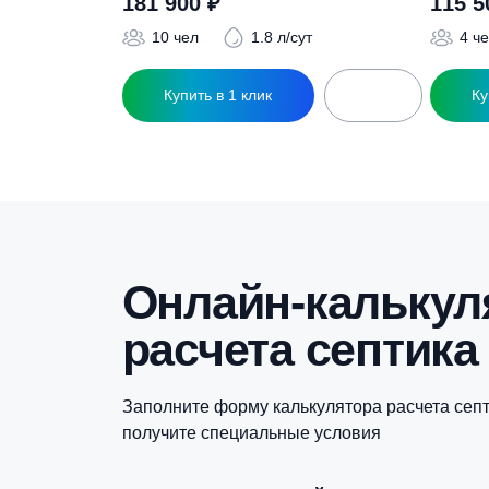
Похожие това
Септик Дочиста Profi 10 ПР
С
181 900
₽
10 чел
1.8 л/сут
Купить в 1 клик