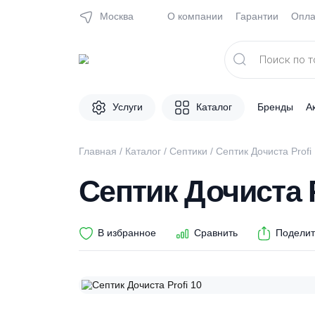
Москва
О компании
Гарантии
Поиск
товаров
Услуги
Каталог
Брен
Главная
/
Каталог
/
Септики
/ Септик Дочиста
Септик Дочиста
В избранное
Сравнить
П