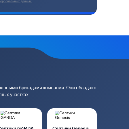
плекс работ
Цены от производителей
топление, ремонт
Низкие цены за счет прямых
е
поставок от производителей
сь на обработку
персональных данных