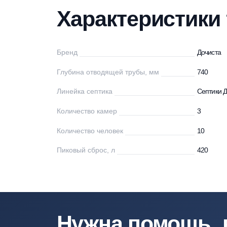
Характеристики
Описание
Мо
Характеристи
Бренд
До
Глубина отводящей трубы, мм
74
Линейка септика
Се
Количество камер
3
Количество человек
10
Пиковый сброс, л
42