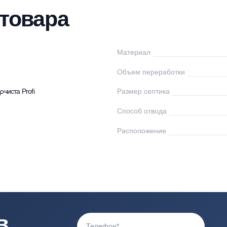
нтаж
Доставка
Оплата
Документы
От
ки товара
чиста
Материал
0
Объем переработк
птики Дочиста Profi
Размер септика
Способ отвода
Расположение
0