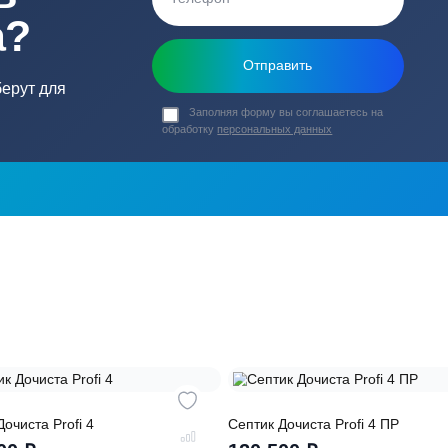
ь в
ика?
о подберут для
Заполняя форму вы соглашаете
обработку
персональных данных