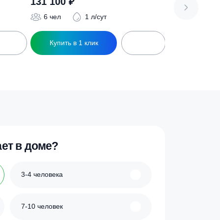
i 4 ПР
Септик Дочиста Profi 6
131 100
₽
 л/сут
6 чел
1 л/сут
ик
Купить в 1 клик