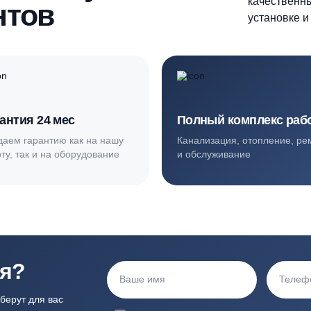
ортные условия
иентов