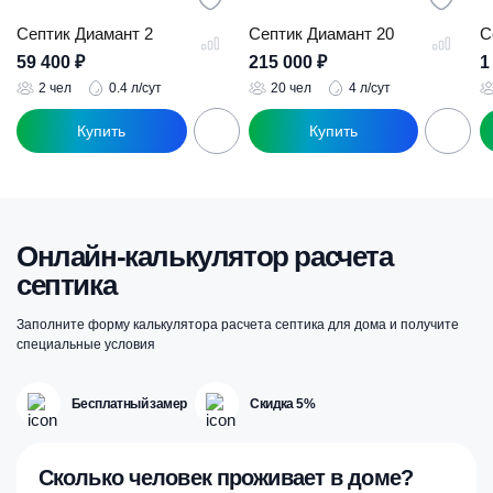
Септик Диамант 2
Септик Диамант 20
С
59 400
₽
215 000
₽
1
2 чел
0.4 л/сут
20 чел
4 л/сут
Онлайн-калькулятор расчета
септика
Заполните форму калькулятора расчета септика для дома и получите
специальные условия
Бесплатный замер
Скидка 5%
Сколько человек проживает в доме?