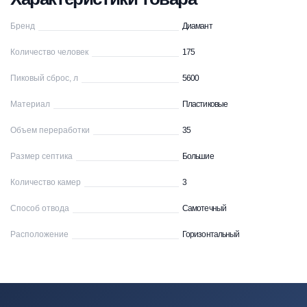
Бренд
Диамант
Количество человек
175
Пиковый сброс, л
5600
Материал
Пластиковые
Объем переработки
35
Размер септика
Большие
Количество камер
3
Способ отвода
Самотечный
Расположение
Горизонтальный