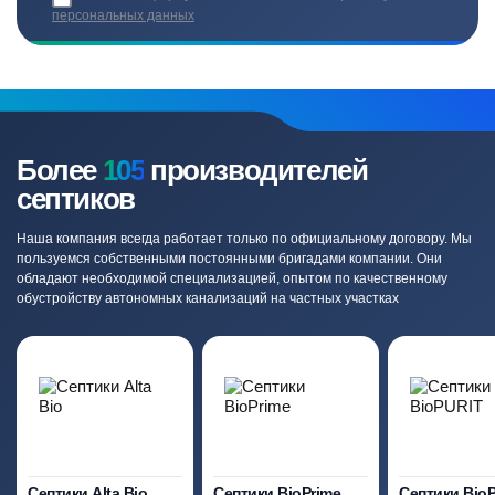
персональных данных
Более
105
производителей
септиков
Наша компания всегда работает только по официальному договору. Мы
пользуемся собственными постоянными бригадами компании. Они
обладают необходимой специализацией, опытом по качественному
обустройству автономных канализаций на частных участках
Септики Alta Bio
Септики BioPrime
Септики Bio