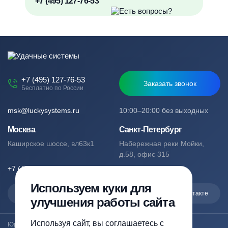
+7 (495) 127-76-53
+7 (495) 127-76-53
Заказать звонок
Бесплатно по России
msk@luckysystems.ru
10:00–20:00 без выходных
Москва
Санкт-Петербург
Каширское шоссе, вл63к1
Набережная реки Мойки,
д.58, офис 315
+7 (495) 127-76-53
+7 (812) 244-49-61
Используем куки для
Max
Telegram
Вконтакте
улучшения работы сайта
Используя сайт, вы соглашаетесь с
Юридический адрес: Москва, Каширское шоссе, вл63к1