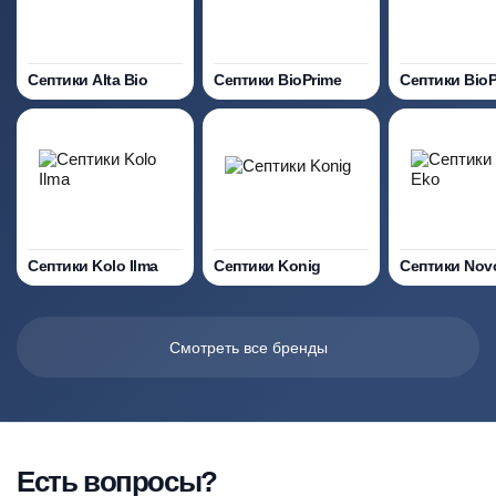
Септики Alta Bio
Септики BioPrime
Септики Bio
Септики Kolo Ilma
Септики Konig
Септики Nov
Смотреть все бренды
Есть вопросы?