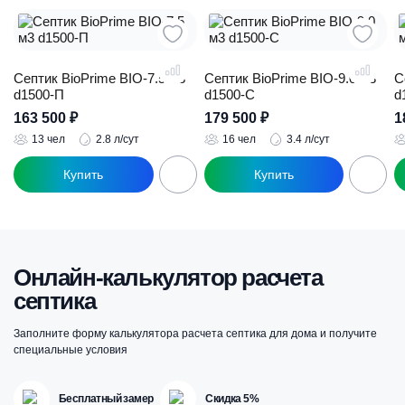
Септик BioPrime BIO-7.5 м3
Септик BioPrime BIO-9.0 м3
С
d1500-П
d1500-C
d
163 500
₽
179 500
₽
1
13 чел
2.8 л/сут
16 чел
3.4 л/сут
Онлайн-калькулятор расчета
септика
Заполните форму калькулятора расчета септика для дома и получите
специальные условия
Бесплатный замер
Скидка 5%