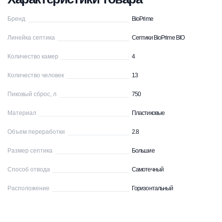
Бренд
BioPrime
Линейка септика
Септики BioPrime BIO
Количество камер
4
Количество человек
13
Пиковый сброс, л
750
Материал
Пластиковые
Объем переработки
2.8
Размер септика
Большие
Способ отвода
Самотечный
Расположение
Горизонтальный