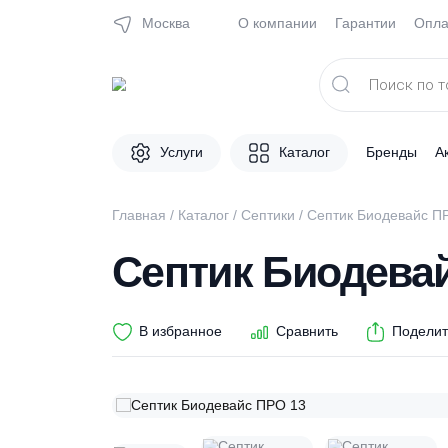
Москва
О компании
Гарантии
Поиск
товаров
Услуги
Каталог
Брен
Главная
/
Каталог
/
Септики
/ Септик Биоде
Септик Биоде
В избранное
Сравнить
П