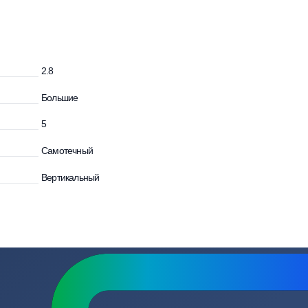
осы
и
2.8
Большие
5
Самотечный
Вертикальный