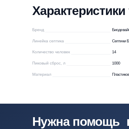
Характеристики
Описание
Мо
Характеристи
Бренд
Би
Линейка септика
Се
Количество человек
14
Пиковый сброс, л
10
Материал
Пл