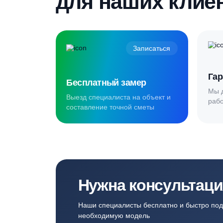
Создаём комф
для наших кл
Записаться