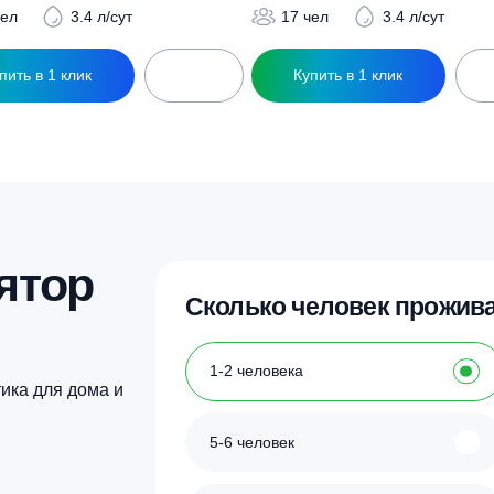
ры
ептик Биодевайс ПРО 15
Септик Биодевайс 
313 800
₽
303 690
₽
17 чел
3.4 л/сут
17 чел
3
Купить в 1 клик
Купить в 1 кл