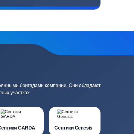
плекс работ
Цены от производителей
топление, ремонт
Низкие цены за счет прямых
е
поставок от производителей
сь на обработку
персональных данных