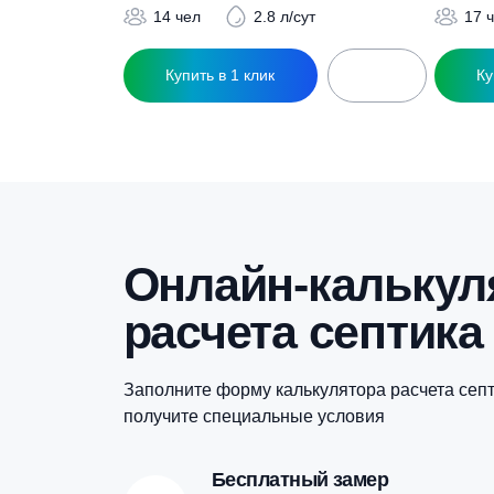
Похожие това
Септик Биодевайс ПРО 13 Н
С
264 690
₽
14 чел
2.8 л/сут
Купить в 1 клик