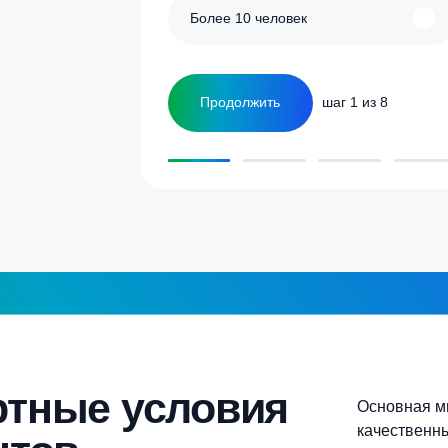
улятор
Сколько человек
ка
1-2 человека
а септика для дома и
5-6 человек
Более 10 человек
Продолжить
шаг 1