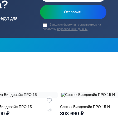
ь в
ика?
о подберут для
Заполняя форму вы соглашаете
обработку
персональных данных