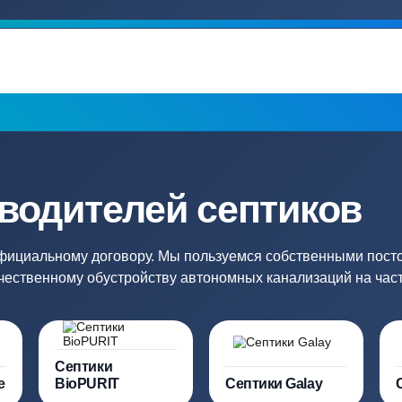
Гарантия 24 мес
Полный ком
Мы даем гарантию как на нашу
Канализация, о
работу, так и на оборудование
и обслуживани
ация?
ро подберут для вас
Заполняя форму вы соглашаете