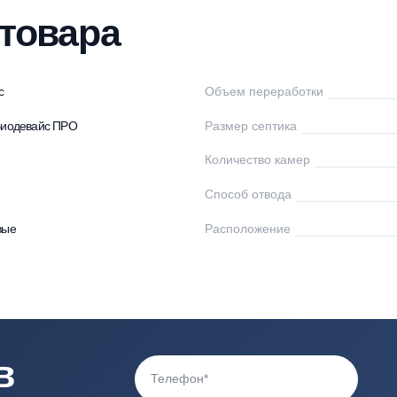
нтаж
Доставка
Оплата
Отзывы
Вопр
ки товара
одевайс
Объем переработк
птики Биодевайс ПРО
Размер септика
Количество камер
00
Способ отвода
астиковые
Расположение