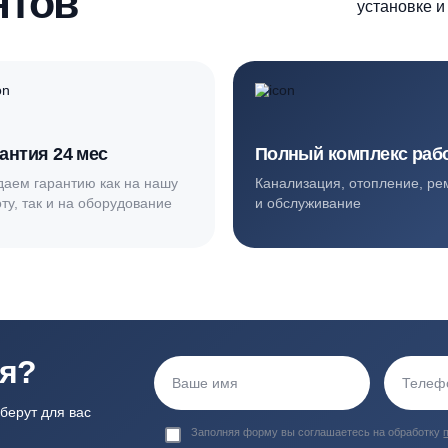
ортные условия
иентов