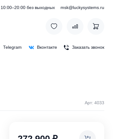
) 127-76-53
10:00–20:00 без выходных
msk@luckysystem
Max
Telegram
Вконтакте
Заказать зв
Арт: 
ки