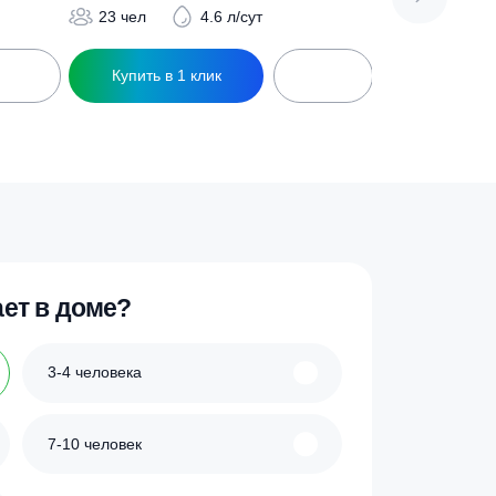
ПРО 15 Н
Септик Биодевайс ПРО 20
398 800
₽
.4 л/сут
23 чел
4.6 л/сут
ик
Купить в 1 клик