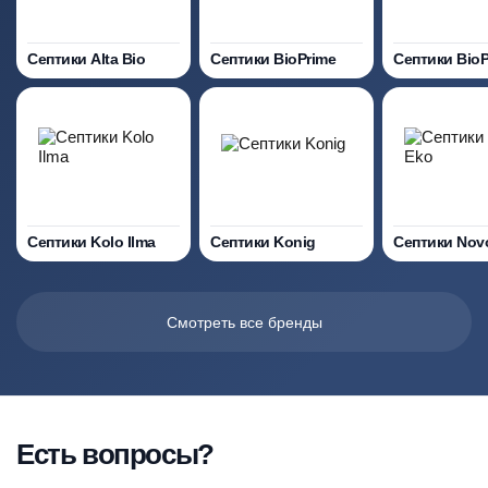
Септики Alta Bio
Септики BioPrime
Септики Bio
Септики Kolo Ilma
Септики Konig
Септики Nov
Смотреть все бренды
Есть вопросы?