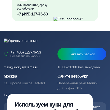
Или позвоните, сразу
все обсудим
+7 (495) 127-76-53
+7 (495) 127-76-53
Заказать звонок
Бесплатно по России
msk@luckysystems.ru
10:00–20:00 без выходных
Москва
Санкт-Петербург
Каширское шоссе, вл63к1
Набережная реки Мойки,
д.58, офис 315
+7 (495) 127-76-53
+7 (812) 244-49-61
Используем куки для
Max
Telegram
Вконтакте