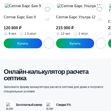
Септик Барс Био 9
Септик Барс Ультра 12
С
120 800
₽
215 000
₽
2
9 чел
1.3 л/сут
12 чел
2 л/сут
Онлайн-калькулятор расчета
септика
Заполните форму калькулятора расчета септика для дома и получите
специальные условия
Бесплатный замер
Скидка 5%