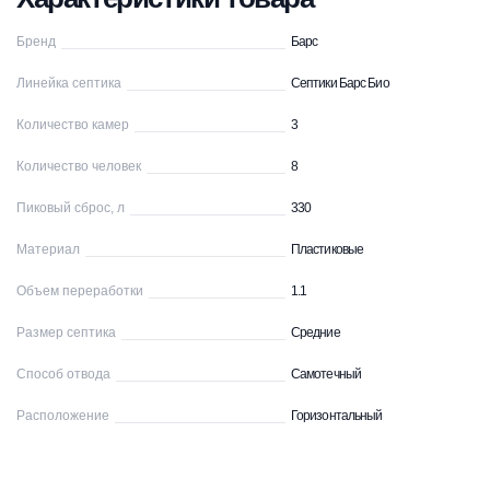
Бренд
Барс
Линейка септика
Септики Барс Био
Количество камер
3
Количество человек
8
Пиковый сброс, л
330
Материал
Пластиковые
Объем переработки
1.1
Размер септика
Средние
Способ отвода
Самотечный
Расположение
Горизонтальный