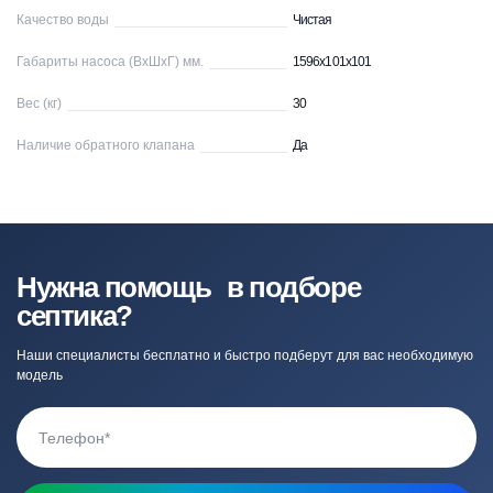
Качество воды
Чистая
Габариты насоса (ВхШхГ) мм.
1596х101х101
Вес (кг)
30
Наличие обратного клапана
Да
Нужна помощь в подборе
септика?
Наши специалисты бесплатно и быстро подберут для вас необходимую
модель