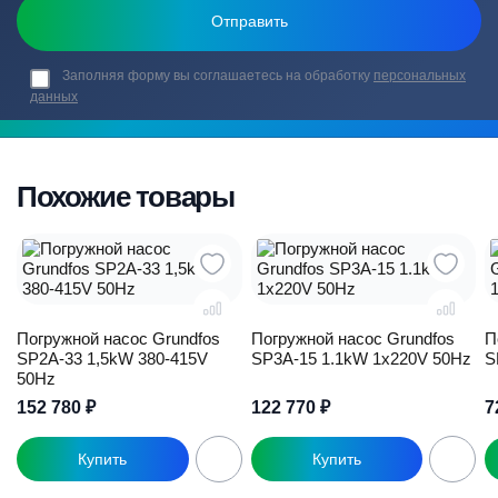
Заполняя форму вы соглашаетесь на обработку
персональных
данных
Похожие товары
Погружной насос Grundfos
Погружной насос Grundfos
П
SP2A-33 1,5kW 380-415V
SP3A-15 1.1kW 1x220V 50Hz
S
50Hz
152 780
₽
122 770
₽
7