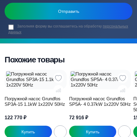
Заполняя форму вы соглашаетесь на обработку
персональных
данных
Похожие товары
Погружной насос Grundfos
Погружной насос Grundfos
П
SP3A-15 1.1kW 1x220V 50Hz
SP5A- 4 0.37kW 1x220V 50Hz
S
5
122 770
₽
72 916
₽
1