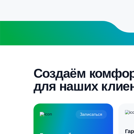
Заполните форму калькулятора расчет
получите специальные условия
Бесплатный замер
Выезд специалиста на объект и
составление точной сметы
Скидка 5%
Пройдите текст и получите
гарантированную скидку