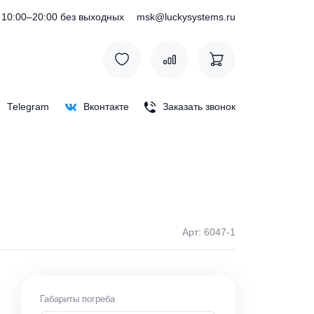
) 127-76-53
10:00–20:00 без выходных
msk@luckysystem
Max
Telegram
Вконтакте
Заказать зв
Арт: 60
ки