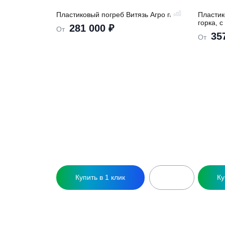
Похожие това
Пластиковый погреб Витязь Агро плюс
П
г
281 000
₽
От
О