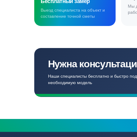
Создаём комф
для наших кл
Записаться
Бесплатный замер
Выезд специалиста на объект и
составление точной сметы