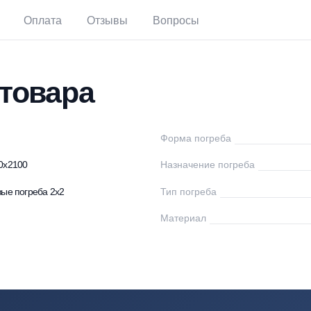
тавка
Оплата
Отзывы
Вопросы
ки товара
тязь
Форма погреба
00x1500x2100
Назначение погре
астиковые погреба 2х2
Тип погреба