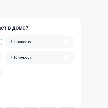
ик
Купить в 1 клик
Этот
товар
имеет
несколько
вариаций.
Опции
можно
выбрать
на
странице
товара.
 проживает в доме?
3-4 человека