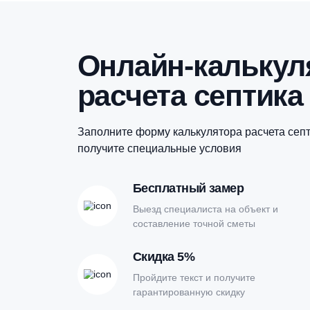
Купить в 1 клик
Этот
Э
товар
т
имеет
и
несколько
н
вариаций.
в
Опции
О
можно
м
выбрать
в
на
н
странице
с
товара.
т
Онлайн-кальк
расчета септи