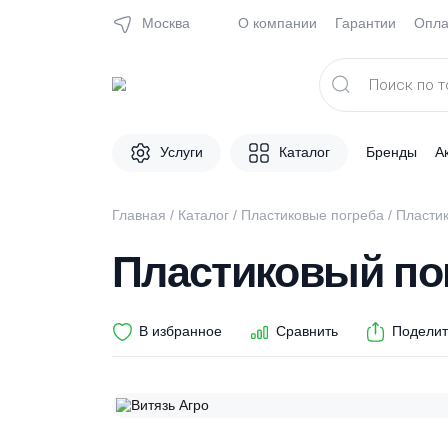
Москва
О компании
Гарантии
Поиск
товаров
Услуги
Каталог
Брен
Главная
/
Каталог
/
Пластиковые погреба
/ 
Пластиковый 
В избранное
Сравнить
П