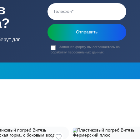
у
Материал
ь в
ика?
о подберут для
Заполняя форму вы соглашаете
обработку
персональных данных