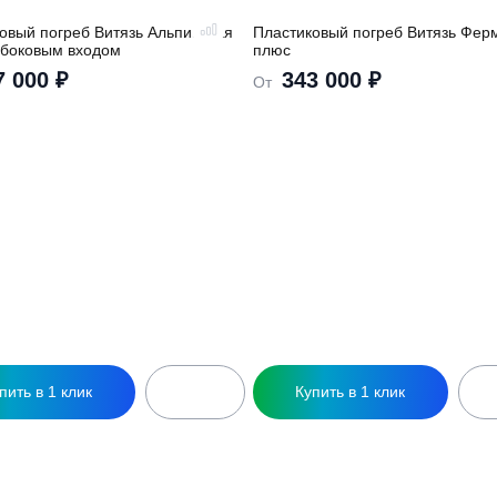
ры
ластиковый погреб Витязь Альпийская
Пластиковый погре
орка, с боковым входом
плюс
357 000
₽
343 000
₽
т
От