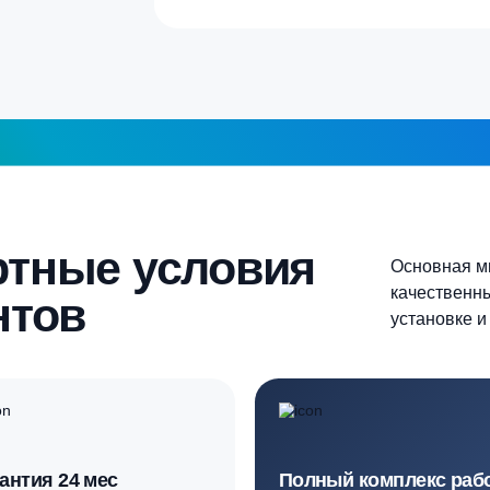
а септика для дома и
5-6 человек
Более 10 человек
Продолжить
шаг 1