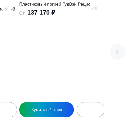
Пластиковый погреб ГудВэй Рацио
б Витязь Фермерский
137 170
₽
От