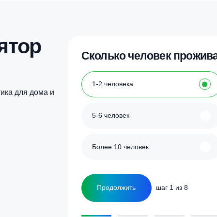
Купить в 1 клик
Купить в 1 кл
тот
Этот
овар
товар
меет
имеет
есколько
несколько
ариаций.
вариаций.
пции
Опции
ожно
можно
ыбрать
выбрать
а
на
транице
странице
овара.
товара.
улятор
Сколько человек
ка
1-2 человека