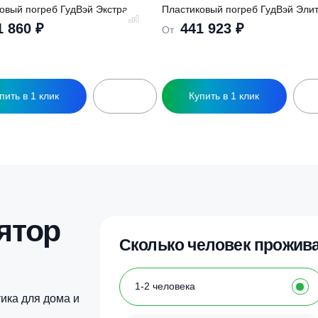
ры
ластиковый погреб ГудВэй Экстра
Пластиковый погре
301 860
₽
441 923
₽
т
От
Купить в 1 клик
Купить в 1 кл
тот
Этот
овар
товар
меет
имеет
есколько
несколько
ариаций.
вариаций.
пции
Опции