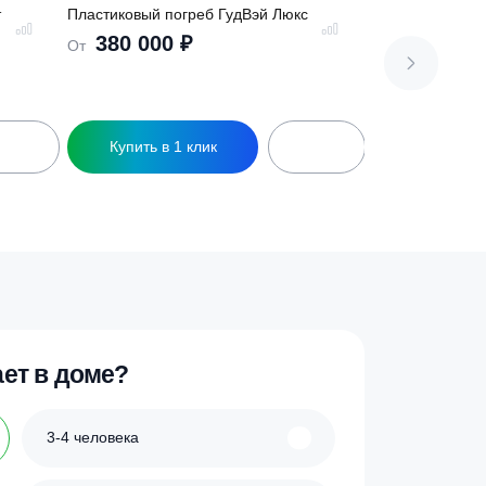
б ГудВэй Элит
Пластиковый погреб ГудВэй Люкс
380 000
₽
От
ик
Купить в 1 клик
Этот
товар
имеет
несколько
вариаций.
Опции