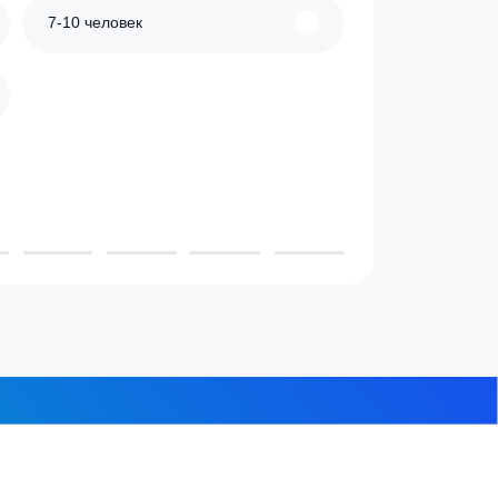
можно
выбрать
на
странице
товара.
 проживает в доме?
3-4 человека
7-10 человек
 из 8