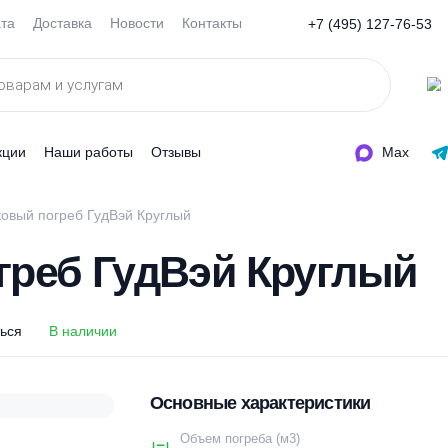
Оплата
Доставка
Новости
Контакты
+7 (495
ды
Акции
Наши работы
Отзывы
Пластиковый погреб ГудВэй Круглый
погреб ГудВэй Круг
оделиться
В наличии
Основные характеристи