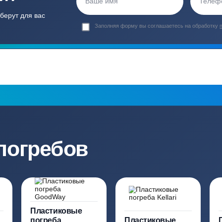
Гарантия 24 мес
Полный ком
Мы даем гарантию как на нашу
Канализация, о
работу, так и на оборудование
и обслуживани
ация?
ро подберут для вас
Заполняя форму вы соглашаете