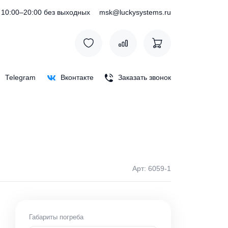
) 127-76-53
10:00–20:00 без выходных
msk@luckysystem
Max
Telegram
Вконтакте
Заказать зв
лый
Арт: 60
ки