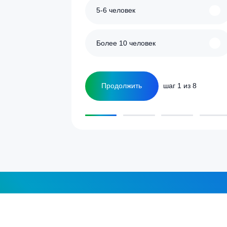
ожно
можно
ыбрать
выбрать
а
на
транице
странице
овара.
товара.
улятор
Сколько человек
ка
1-2 человека
а септика для дома и
5-6 человек
Более 10 человек
Продолжить
шаг 1