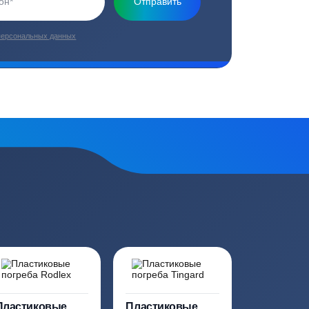
плекс работ
Цены от производителей
топление, ремонт
Низкие цены за счет прямых
е
поставок от производителей
сь на обработку
персональных данных