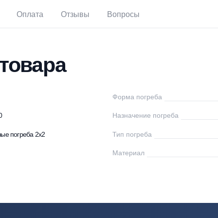
тавка
Оплата
Отзывы
Вопросы
ки товара
дВэй
Форма погреба
00x2650
Назначение погре
астиковые погреба 2х2
Тип погреба