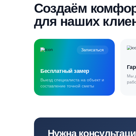
Пройдите текст и получите
гарантированную скидку
Создаём комф
для наших кл