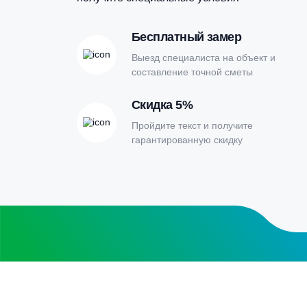
можно
м
выбрать
в
на
н
странице
с
товара.
т
Онлайн-кальк
расчета септи
Заполните форму калькулятора расчет
получите специальные условия
Бесплатный замер
Выезд специалиста на объект и
составление точной сметы
Скидка 5%