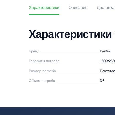
Характеристики
Описание
Дос
Характеристи
Бренд
Гу
Габариты погреба
18
Размер погреба
Пл