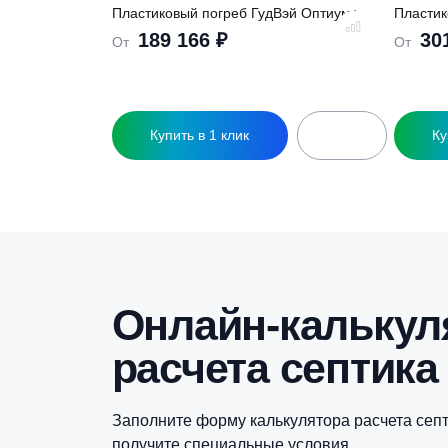
Похожие това
Пластиковый погреб ГудВэй Оптиум+
П
189 166
₽
От
О
Купить в 1 клик
Этот
Э
товар
т
имеет
и
несколько
н
вариаций.
в
Опции
О