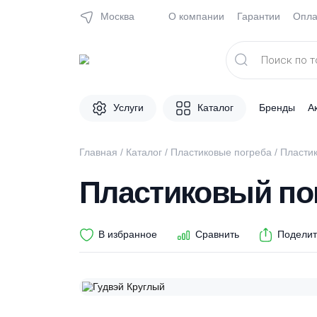
Москва
О компании
Гарантии
Поиск
товаров
Услуги
Каталог
Брен
Главная
/
Каталог
/
Пластиковые погреба
/ 
Пластиковый 
В избранное
Сравнить
П