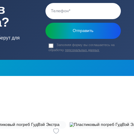
6
Материал
ь в
ика?
о подберут для
Заполняя форму вы соглашаете
обработку
персональных данных