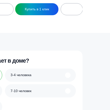
вертикальный синий
Гидроаккумулятор вертикальный син
— 300л. (PN10,
Zilmet ULTRA-PRO — 200л. (PN10,
ц стальной)
мемб.бутил, фланец нерж.ст)
34 540
₽
ик
Купить в 1 клик