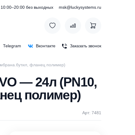
) 127-76-53
10:00–20:00 без выходных
msk@luckysystem
Max
Telegram
Вконтакте
Заказать зв
онтальный, мембрана.бутил, фланец полимер)
RO EVO — 24л (PN10
 фланец полимер)
Арт: 