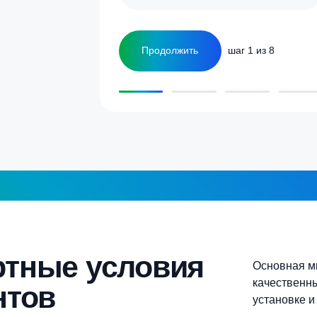
улятор
Сколько человек
ка
1-2 человека
а септика для дома и
5-6 человек
Более 10 человек
Продолжить
шаг 1