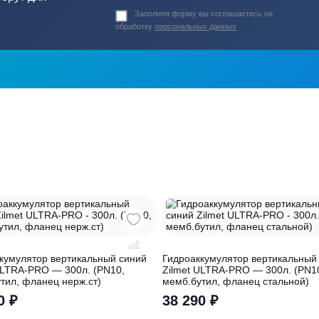
ь в
ика?
о подберут для
Заполняя форму вы соглашаете
обработку
персональных данных
ры