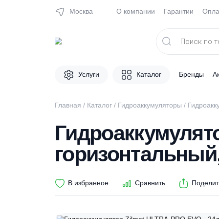
Москва
О компании
Гарантии
Поиск
товаров
Услуги
Каталог
Брен
Главная
/
Каталог
/
Гидроаккумуляторы
/ Ги
Гидроаккумуля
горизонтальны
В избранное
Сравнить
П