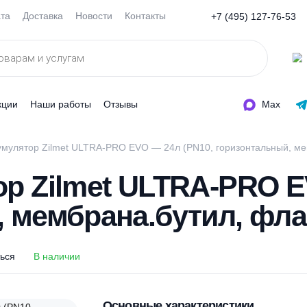
Оплата
Доставка
Новости
Контакты
+7 (495
ды
Акции
Наши работы
Отзывы
дроаккумулятор Zilmet ULTRA-PRO EVO — 24л (PN10, гориз
тор Zilmet ULTRA-P
й, мембрана.бутил,
оделиться
В наличии