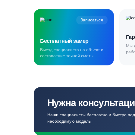
Создаём комф
для наших кл
Записаться