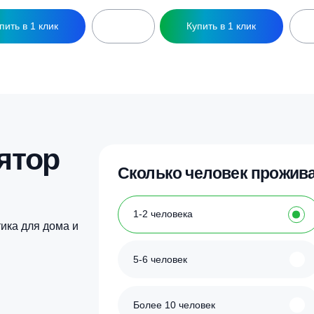
идроаккумулятор вертикальный синий
Гидроаккумулятор 
ilmet ULTRA-PRO — 300л. (PN10,
Zilmet ULTRA-PRO 
емб.бутил, фланец нерж.ст)
мемб.бутил, флане
42 190
₽
38 290
₽
Купить в 1 клик
Купить в 1 кл