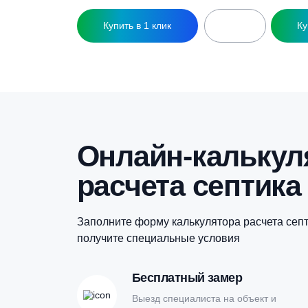
Гидроаккумулятор Zilmet ULTRA-PRO
Г
EVO — 24л (PN10, вертикальный,
Z
мембрана.бутил, фланец полимер)
м
3 860
₽
Купить в 1 клик