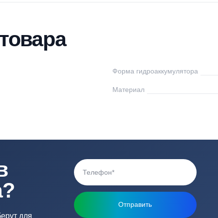
тавка
Оплата
Отзывы
Вопросы
ки товара
lmet
Форма гидроаккум
Материал