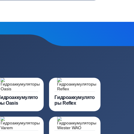
топление, ремонт
Низкие цены за счет прямых
е
поставок от производителей
сь на обработку
персональных данных