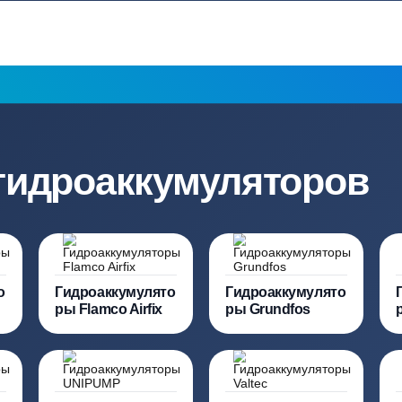
Мы даем гарантию как на нашу
Канализация, о
работу, так и на оборудование
и обслуживани
ация?
ро подберут для вас
Заполняя форму вы соглашаете