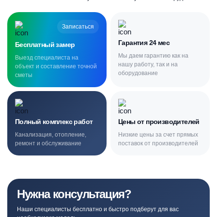
Записаться
Гарантия 24 мес
Бесплатный замер
Мы даем гарантию как на
Выезд специалиста на
нашу работу, так и на
объект и составление точной
оборудование
сметы
Полный комплекс работ
Цены от производителей
Канализация, отопление,
Низкие цены за счет прямых
ремонт и обслуживание
поставок от производителей
Нужна консультация?
Наши специалисты бесплатно и быстро подберут для вас