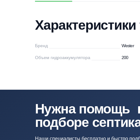
Характеристики
Описание
Дос
Характеристи
Бренд
We
Объем гидроаккумулятора
20