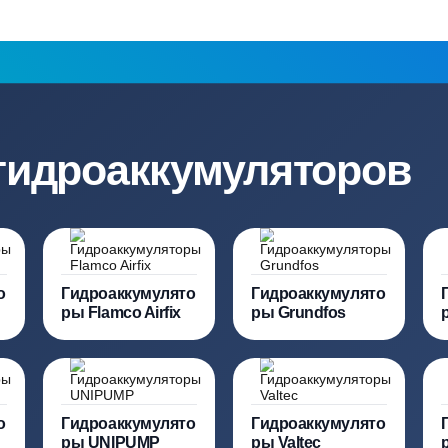
работу, так и на оборудование
и обслуживани
ация?
ро подберут для вас
Заполняя форму вы соглашаете