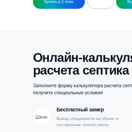
Гидроаккумулятор Wester WAV60 25 бар
Г
56 800
₽
Купить в 1 клик
Онлайн-кальк