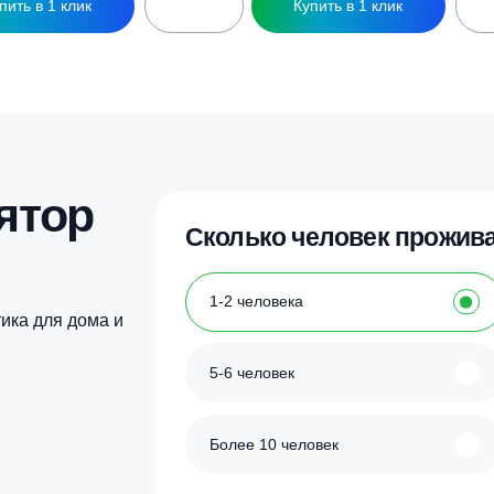
идроаккумулятор Wester WAV50 25 бар
Гидроаккумулятор W
нижним подводом 
50 400
₽
50 200
₽
Купить в 1 клик
Купить в 1 кл
улятор
Сколько человек