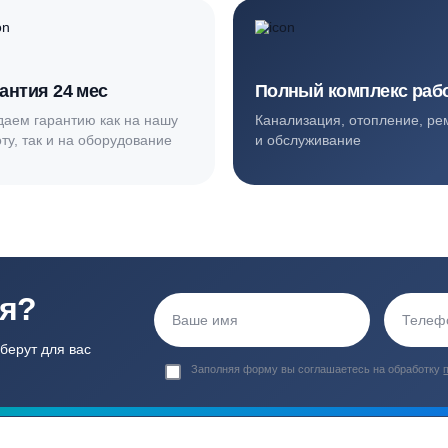
ортные условия
иентов
Гарантия 24 мес
Полный ком
Мы даем гарантию как на нашу
Канализация, о