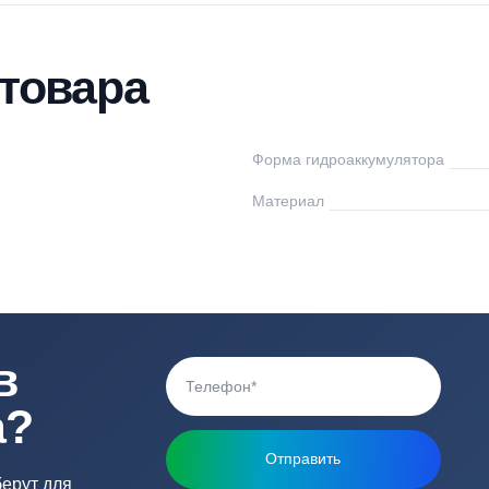
тавка
Оплата
Отзывы
Вопросы
ки товара
ster
Форма гидроаккум
0
Материал