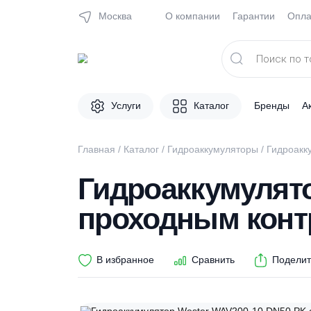
Москва
О компании
Гарантии
Поиск
товаров
Услуги
Каталог
Брен
Главная
/
Каталог
/
Гидроаккумуляторы
/ Ги
Гидроаккумуля
проходным к
В избранное
Сравнить
П