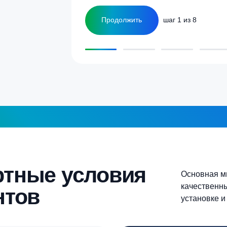
ка
1-2 человека
а септика для дома и
5-6 человек
Более 10 человек
Продолжить
шаг 1