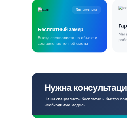
Создаём комф
для наших кл
Записаться
Бесплатный замер
Выезд специалиста на объект и