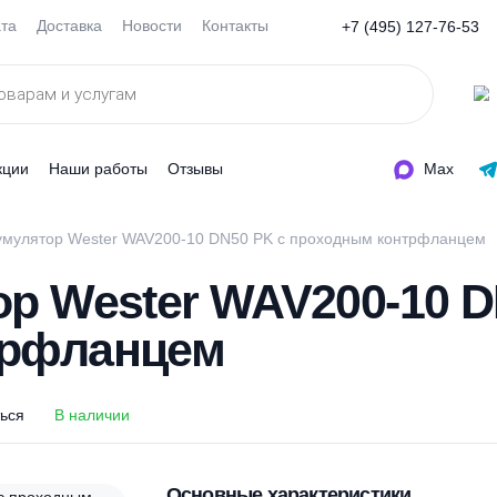
Оплата
Доставка
Новости
Контакты
+7 (495
ды
Акции
Наши работы
Отзывы
дроаккумулятор Wester WAV200-10 DN50 PK с проходным к
тор Wester WAV200-
онтрфланцем
оделиться
В наличии