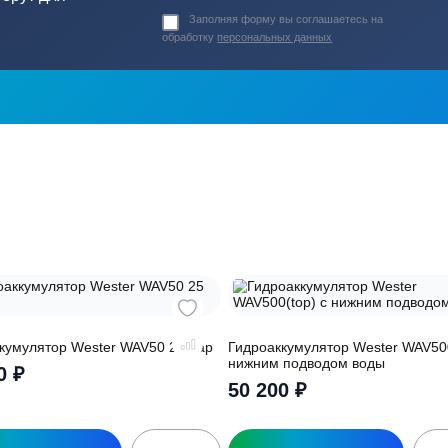
ь в
ика?
о подберут для
Заполняя форму вы соглашаете
обработку
персональных данных
ры