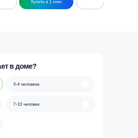
ester WAV500(top) c
Гидроаккумулятор Wester WAV150 16
воды
бар
45 400
₽
ик
Купить в 1 клик
 проживает в доме?