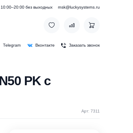
) 127-76-53
10:00–20:00 без выходных
msk@luckysystem
Max
Telegram
Вконтакте
Заказать зв
онтрфланцем
10 DN50 PK с
Арт: 