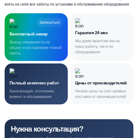
взять на себя все заботы по установке и обслуживанию оборудования
Записаться
Гарантия 24 мес
Бесплатный замер
Мы даем гарантию как на
Выезд специалиста на
нашу работу, так и на
объект и составление точной
оборудование
сметы
Полный комплекс работ
Цены от производителей
Канализация, отопление,
Низкие цены за счет прямых
ремонт и обслуживание
поставок от производителей
Нужна консультация?