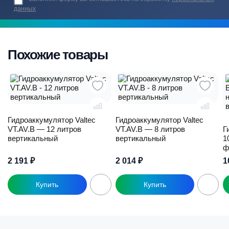
данных
Похожие товары
Гидроаккумулятор Valtec
Гидроаккумулятор Valtec
VT.AV.B — 12 литров
VT.AV.B — 8 литров
Г
вертикальный
вертикальный
1
ф
2 191
₽
2 014
₽
1