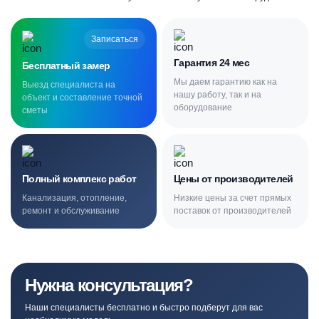
Записаться
Гарантия 24 мес
Бесплатный замер
Мы даем гарантию как на
Выезд специалиста на
нашу работу, так и на
объект и составление точной
оборудование
сметы
Полный комплекс работ
Цены от производителей
Канализация, отопление,
Низкие цены за счет прямых
ремонт и обслуживание
поставок от производителей
Нужна консультация?
Наши специалисты бесплатно и быстро подберут для вас