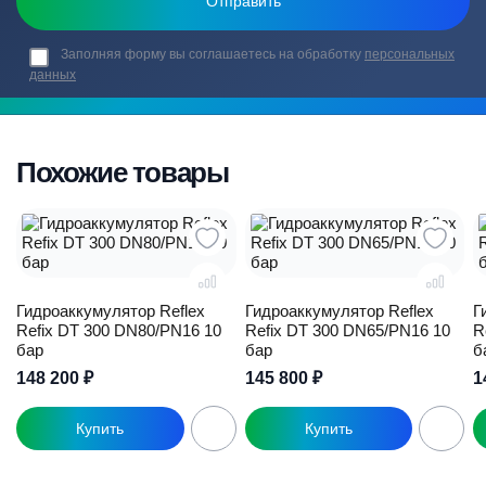
Заполняя форму вы соглашаетесь на обработку
персональных
данных
Похожие товары
Гидроаккумулятор Reflex
Гидроаккумулятор Reflex
Г
Refix DT 300 DN80/PN16 10
Refix DT 300 DN65/PN16 10
R
бар
бар
б
148 200
₽
145 800
₽
1