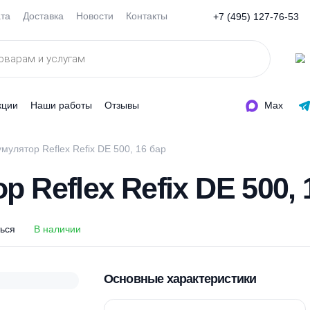
Оплата
Доставка
Новости
Контакты
+7 (495
ды
Акции
Наши работы
Отзывы
дроаккумулятор Reflex Refix DE 500, 16 бар
ор Reflex Refix DE 
оделиться
В наличии
Основные характеристи