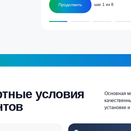
1-2 человека
а септика для дома и
5-6 человек
Более 10 человек
Продолжить
шаг 1