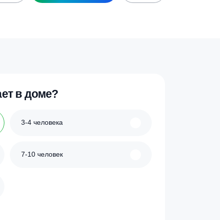
eflex Refix DE 200,
Гидроаккумулятор Reflex Refix DE 100
16 бар
48 700
₽
ик
Купить в 1 клик
 проживает в доме?