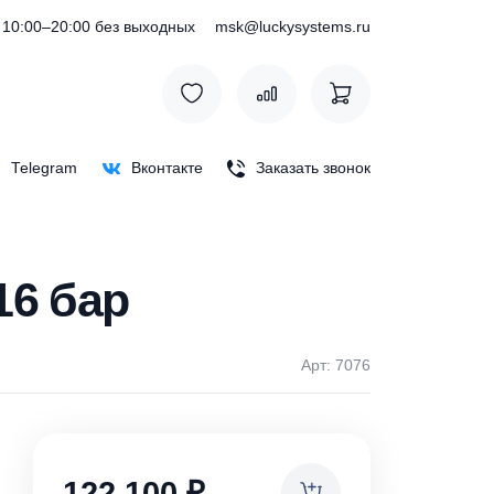
) 127-76-53
10:00–20:00 без выходных
msk@luckysystem
Max
Telegram
Вконтакте
Заказать зв
500, 16 бар
Арт: 
ки