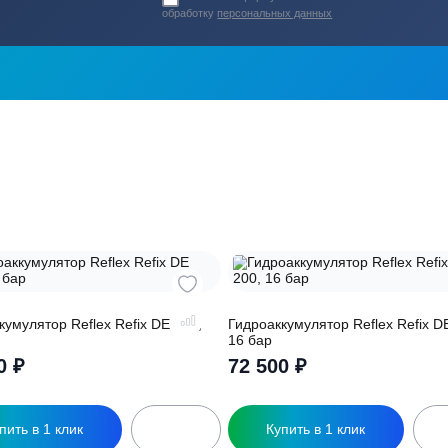
ь в
ика?
о подберут для
Заполняя форму вы соглашаете
обработку
персональных данных
ры