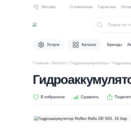
Москва
О компании
Гарантии
Поиск
товаров
Услуги
Каталог
Брен
Главная
/
Каталог
/
Гидроаккумуляторы
/ Ги
Гидроаккумулят
В избранное
Сравнить
П