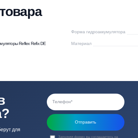
тавка
Оплата
Отзывы
Вопросы
ки товара
flex
Форма гидроаккум
дроаккумуляторы Reflex Refix DE
Материал
0