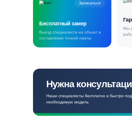
Создаём комф
для наших кл
Записаться
Бесплатный замер
Выезд специалиста на объект и
составление точной сметы