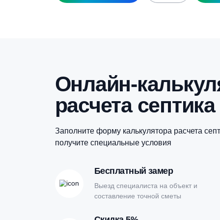
Гидроаккумулятор Reflex Refix DE 400,
Г
16 бар
1
98 500
₽
Купить в 1 клик
Онлайн-кальк
расчета септи