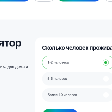
идроаккумулятор Reflex Refix DE 300,
Гидроаккумулятор R
6 бар
16 бар
81 500
₽
72 500
₽
Купить в 1 клик
Купить в 1 кл
улятор
Сколько человек
ка