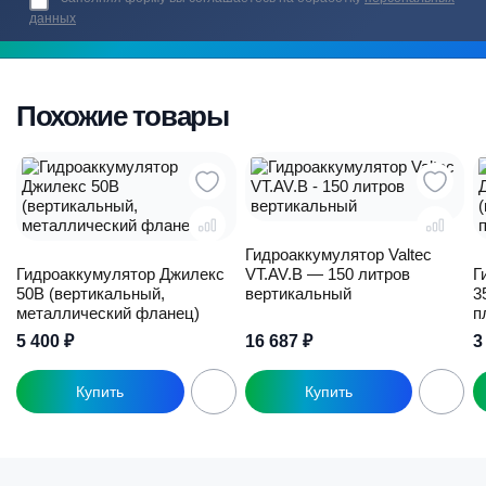
данных
Похожие товары
Гидроаккумулятор Valtec
Гидроаккумулятор Джилекс
VT.AV.B — 150 литров
Г
50В (вертикальный,
вертикальный
3
металлический фланец)
п
5 400
₽
16 687
₽
3