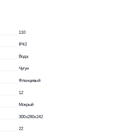
идкости, °С
110
IP42
сти
Вода
Чугун
Фланцевый
м
12