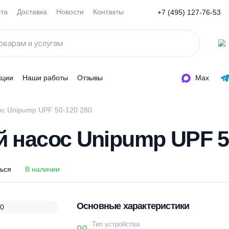
Оплата
Доставка
Новости
Контакты
+7 (495
ды
Акции
Наши работы
Отзывы
й насос Unipump UPF 50-120 280
й насос Unipump UP
оделиться
В наличии
Основные характеристи