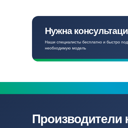
Создаём комф
для наших кл
Записаться
Бесплатный замер
Выезд специалиста на объект и
составление точной сметы