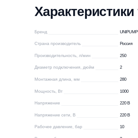
Характеристики
Описание
Дос
Характеристи
Бренд
U
Страна производитель
Ро
Производительность, л/мин
25
Диаметр подключения, дюйм
2
Монтажная длина, мм
28
Мощность, Вт
10