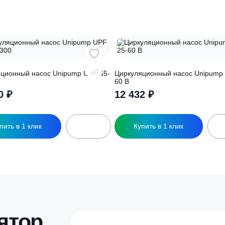
обработку
персональных данных
ры
иркуляционный насос Unipump UPF 65-
Циркуляционный на
20 300
60 В
61 110
₽
12 432
₽