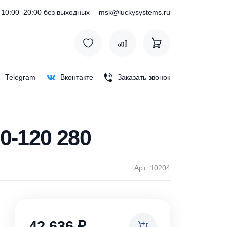
) 127-76-53
10:00–20:00 без выходных
msk@luckysystem
Max
Telegram
Вконтакте
Заказать зв
F 50-120 280
Арт: 1
ки