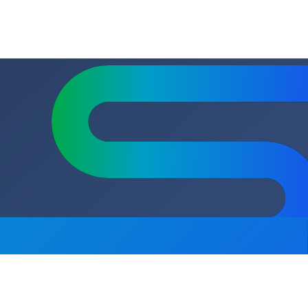
Мокрый
ВхШхГ) мм.
300x280x242
22
сь на