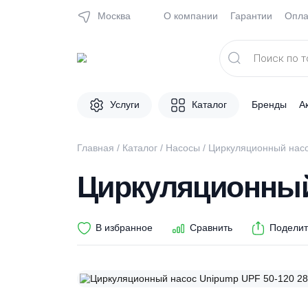
Москва
О компании
Гарантии
Поиск
товаров
Услуги
Каталог
Брен
Главная
/
Каталог
/
Насосы
/ Циркуляционны
Циркуляционны
В избранное
Сравнить
П