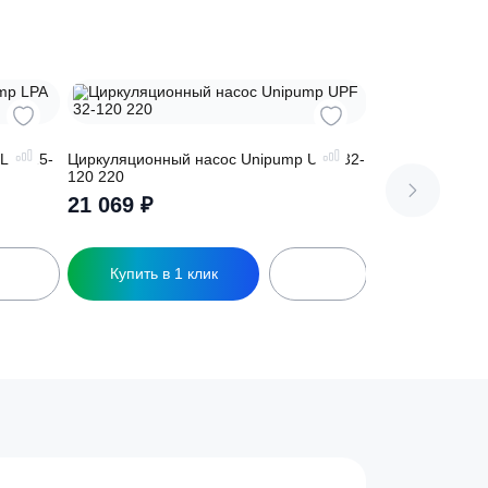
сос Unipump LPA 25-
Циркуляционный насос Unipump UPF 
120 220
21 069
₽