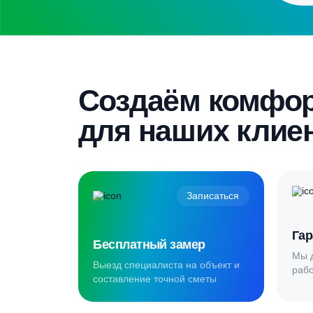
Выезд специалиста на объект и
составление точной сметы
Скидка 5%
Пройдите текст и получите
гарантированную скидку