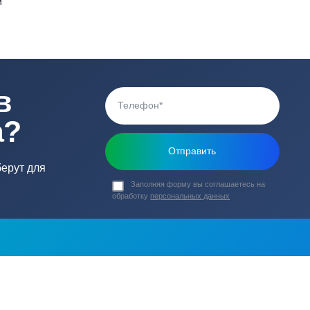
0 В
Тип ротора
0 В
Габариты насоса (
Вес (кг)
скорости
ь в
ика?
о подберут для
Заполняя форму вы соглашаете