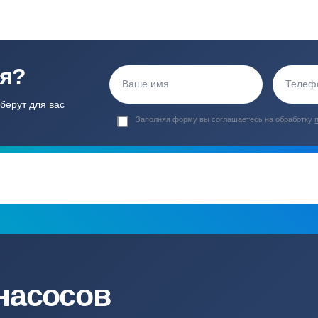
ортные условия
иентов
Гарантия 24 мес
Полный ком
Мы даем гарантию как на нашу
Канализация, о
работу, так и на оборудование
и обслуживани