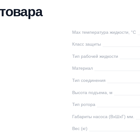
тавка
Оплата
Отзывы
Вопросы
ки товара
NIPUMP
Max температура ж
ссия
Класс защиты
0
Тип рабочей жидко
Материал
0
Тип соединения
00
Высота подъема, 