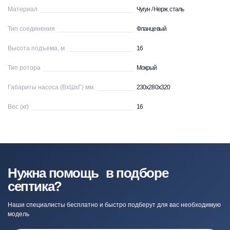
Материал
Чугун / Нерж. сталь
Тип соединения
Фланцевый
Высота подъема, м
16
Тип ротора
Мокрый
Габариты насоса (ВхШхГ) мм.
230х280х320
Вес (кг)
16
Нужна помощь в подборе
септика?
Наши специалисты бесплатно и быстро подберут для вас необходимую
модель