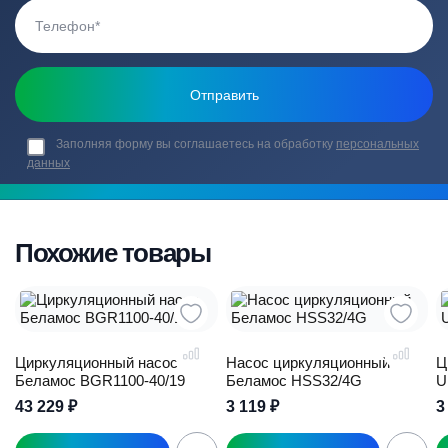
Заполняя форму вы соглашаетесь на обработку
персональных
данных
Похожие товары
Циркуляционный насос
Насос циркуляционный
Ц
Беламос BGR1100-40/19
Беламос HSS32/4G
U
43 229
₽
3 119
₽
3