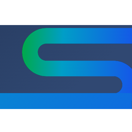
Мокрый
ВхШхГ) мм.
230х280х320
17
сь на