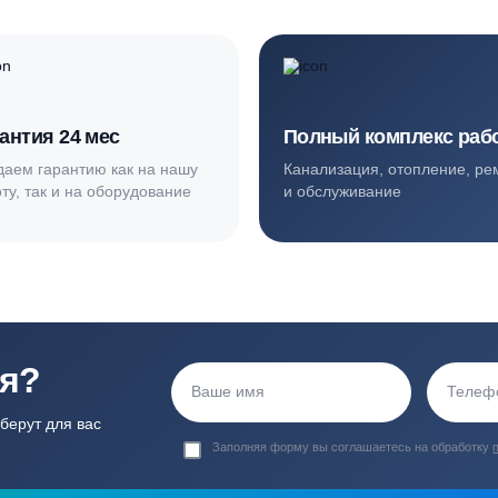
ортные условия
иентов