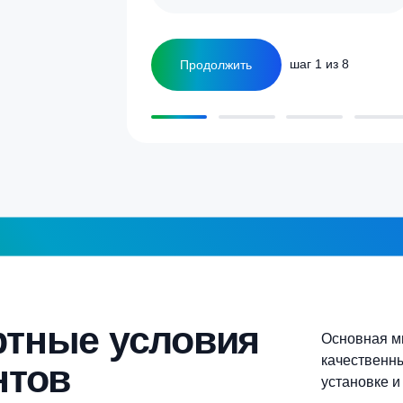
улятор
Сколько человек
ка
1-2 человека
а септика для дома и
5-6 человек
Более 10 человек
Продолжить
шаг 1