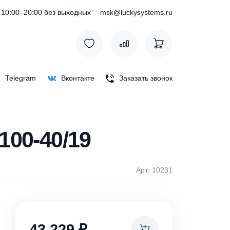
) 127-76-53
10:00–20:00 без выходных
msk@luckysystem
Max
Telegram
Вконтакте
Заказать зв
GR1100-40/19
Арт: 1
ки