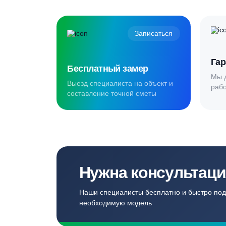
Создаём комф
для наших кл
Записаться