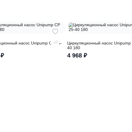
обработку
персональных данных
ры
иркуляционный насос Unipump CP 25-
Циркуляционный на
0 180
40 180
3 381
₽
4 968
₽