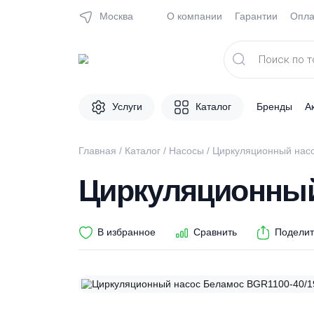
Москва
О компании
Гарантии
Поиск
товаров
Услуги
Каталог
Брен
Главная
/
Каталог
/
Насосы
/ Циркуляционн
Циркуляционн
В избранное
Сравнить
П