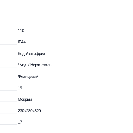
идкости, °С
110
IP44
сти
Вода/антифриз
Чугун / Нерж. сталь
Фланцевый
м
19