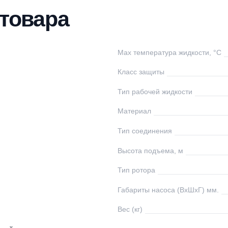
тавка
Оплата
Отзывы
Вопросы
ки товара
lamos
Max температура ж
тай
Класс защиты
0
Тип рабочей жидко
1/2
Материал
0
Тип соединения
00
Высота подъема, 