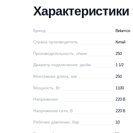
Характеристики
Описание
Дос
Характеристи
Бренд
Be
Страна производитель
Ки
Производительность, л/мин
25
Диаметр подключения, дюйм
1 
Монтажная длина, мм
25
Мощность, Вт
11