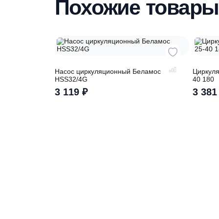
Похожие това
Насос циркуляционный Беламос
Ц
HSS32/4G
4
3 119
₽