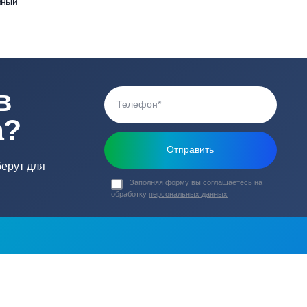
0 В
Тип ротора
0 В
Габариты насоса (
Вес (кг)
епрерывный
ь в
ика?
о подберут для
Заполняя форму вы соглашаете