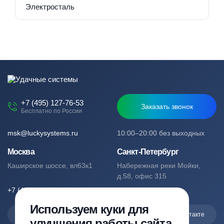
Электросталь
+7 (495) 127-76-53
Заказать звонок
Бесплатно по России
msk@luckysystems.ru
10:00–20:00 без выходных
Москва
Санкт-Петербург
Каширское шоссе, вл63к1
Набережная реки Мойки,
д.58, офис 315
+7 (495) 127-76-53
+7 (812) 244-49-61
Используем куки для
Max
Telegram
Вконтакте
улучшения работы сайта