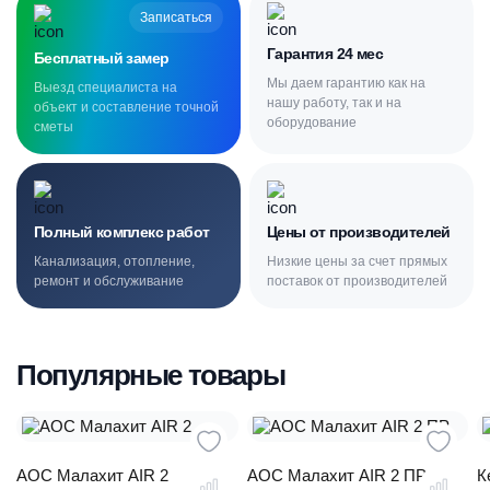
Записаться
Гарантия 24 мес
Бесплатный замер
Мы даем гарантию как на
Выезд специалиста на
нашу работу, так и на
объект и составление точной
оборудование
сметы
Полный комплекс работ
Цены от производителей
Канализация, отопление,
Низкие цены за счет прямых
ремонт и обслуживание
поставок от производителей
Популярные товары
АОС Малахит AIR 2
АОС Малахит AIR 2 ПР
К