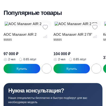
Популярные товары
АОС Малахит AIR 2
АОС Малахит AIR 2 ПР
К
Оценка
Оценка
О
4.89
5.00
5.
из 5
из 5
из
97 000
₽
104 000
₽
3
2 чел
0.65 л/сут
2 чел
0.65 л/сут
Нужна консультация?
Наши специалисты бесплатно и быстро подберут для вас
необходимую модель