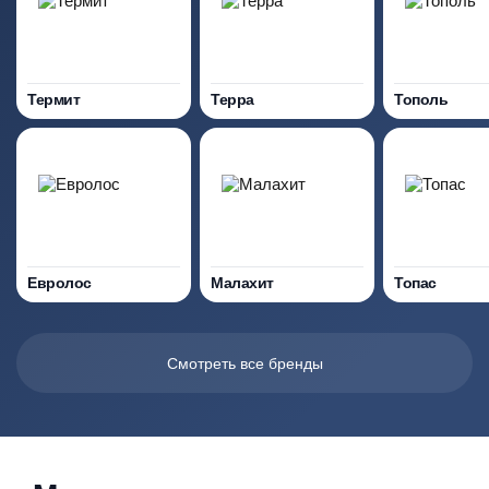
Термит
Терра
Тополь
Евролос
Малахит
Топас
Смотреть все бренды