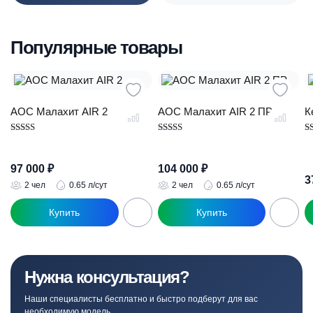
Популярные товары
АОС Малахит AIR 2
АОС Малахит AIR 2 ПР
К
Оценка
Оценка
О
4.89
5.00
5.
из 5
из 5
из
97 000
₽
104 000
₽
3
2 чел
0.65 л/сут
2 чел
0.65 л/сут
Нужна консультация?
Наши специалисты бесплатно и быстро подберут для вас
необходимую модель