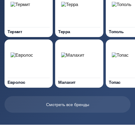
Термит
Терра
Тополь
Евролос
Малахит
Топас
Смотреть все бренды