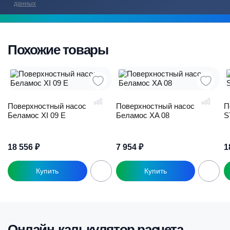
данных
Похожие товары
Поверхностный насос
Поверхностный насос
П
Беламос XI 09 E
Беламос XA 08
S
18 556
₽
7 954
₽
1
Онлайн-калькулятор расчета