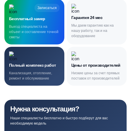
Записаться
Гарантия 24 мес
Бесплатный замер
Мы даем гарантию как на
Выезд специалиста на
нашу работу, так и на
объект и составление точной
оборудование
сметы
Полный комплекс работ
Цены от производителей
Канализация, отопление,
Низкие цены за счет прямых
ремонт и обслуживание
поставок от производителей
Нужна консультация?
Наши специалисты бесплатно и быстро подберут для вас
необходимую модель