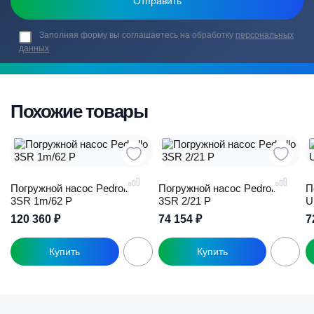
Заполняя форму вы соглашаетесь на обработку
персональных
данных
Похожие товары
Погружной насос Pedrollo
Погружной насос Pedrollo
П
3SR 1m/62 P
3SR 2/21 P
U
120 360
₽
74 154
₽
7