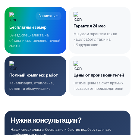
Записаться
Гарантия 24 мес
Бесплатный замер
Мы даем гарантию как на
Выезд специалиста на
нашу работу, так и на
объект и составление точной
оборудование
сметы
Полный комплекс работ
Цены от производителей
Канализация, отопление,
Низкие цены за счет прямых
ремонт и обслуживание
поставок от производителей
Нужна консультация?
Наши специалисты бесплатно и быстро подберут для вас