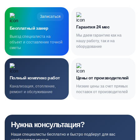
Записаться
Гарантия 24 мес
Бесплатный замер
Мы даем гарантию как на
Выезд специалиста на
нашу работу, так и на
объект и составление точной
оборудование
сметы
Полный комплекс работ
Цены от производителей
Канализация, отопление,
Низкие цены за счет прямых
ремонт и обслуживание
поставок от производителей
Нужна консультация?
Наши специалисты бесплатно и быстро подберут для вас