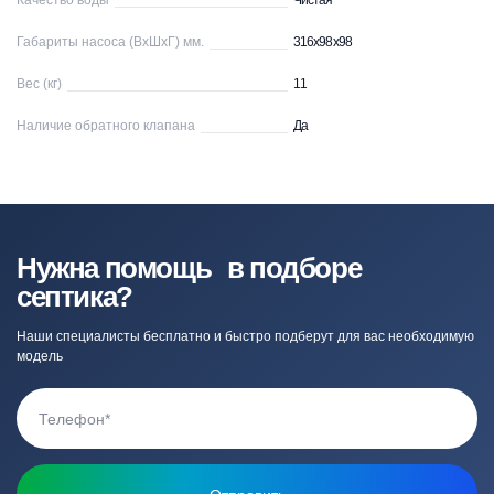
Качество воды
Чистая
Габариты насоса (ВхШхГ) мм.
316x98x98
Вес (кг)
11
Наличие обратного клапана
Да
Нужна помощь в подборе
септика?
Наши специалисты бесплатно и быстро подберут для вас необходимую
модель