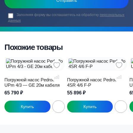
Заполняя форму вы соглашаетесь на обработку
персональных
данных
Похожие товары
Погружной насос Pedrollo
Погружной насос Pedrollo
П
UPm 4/3 — GE 20м кабеля
4SR 4/6 F-P
U
65 790
₽
55 896
₽
6