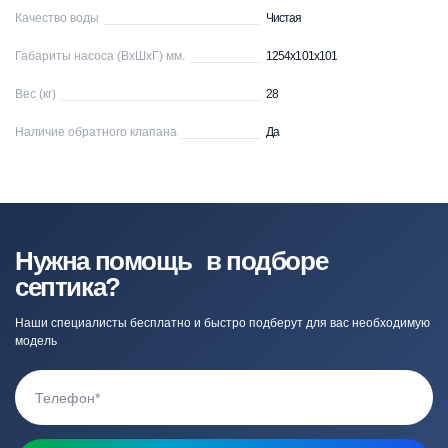
Качество воды
Чистая
Габариты насоса (ВхШхГ) мм.
1254х101х101
Вес (кг)
28
Наличие обратного клапана
Да
Нужна помощь в подборе
септика?
Наши специалисты бесплатно и быстро подберут для вас необходимую
модель