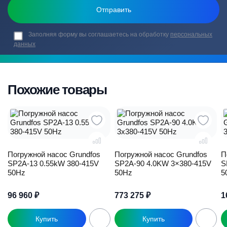
Заполняя форму вы соглашаетесь на обработку
персональных
данных
Похожие товары
Погружной насос Grundfos
Погружной насос Grundfos
П
SP2A-13 0.55kW 380-415V
SP2A-90 4.0KW 3×380-415V
S
50Hz
50Hz
5
96 960
₽
773 275
₽
1