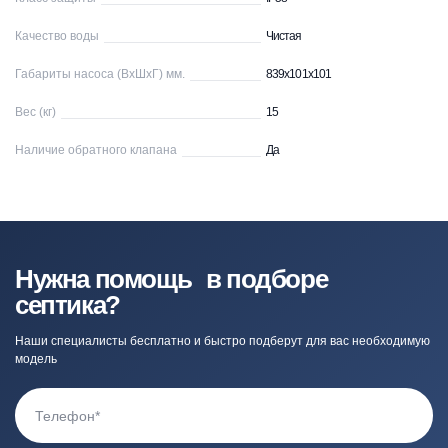
Качество воды
Чистая
Габариты насоса (ВхШхГ) мм.
839х101х101
Вес (кг)
15
Наличие обратного клапана
Да
Нужна помощь в подборе
септика?
Наши специалисты бесплатно и быстро подберут для вас необходимую
модель