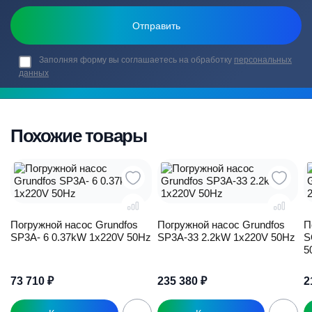
Заполняя форму вы соглашаетесь на обработку
персональных
данных
Похожие товары
Погружной насос Grundfos
Погружной насос Grundfos
П
SP3A- 6 0.37kW 1x220V 50Hz
SP3A-33 2.2kW 1x220V 50Hz
S
5
73 710
₽
235 380
₽
2