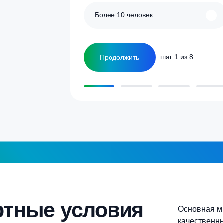
улятор
Сколько человек
ка
1-2 человека
а септика для дома и
5-6 человек
Более 10 человек
Продолжить
шаг 1