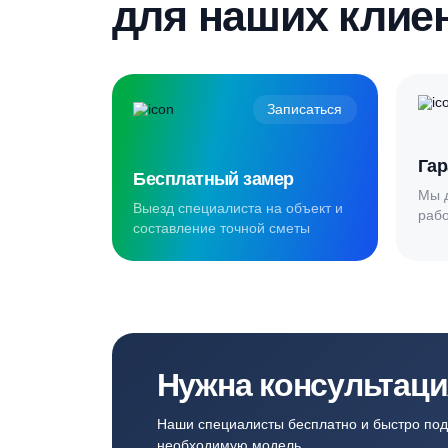
гарантированную скидку
Создаём комф
для наших кл