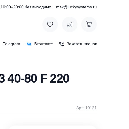
) 127-76-53
10:00–20:00 без выходных
msk@luckysystem
Max
Telegram
Вконтакте
Заказать зв
GNA3 40-80 F 220
Арт: 1