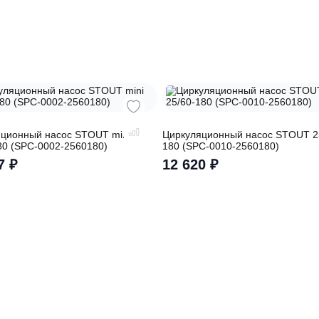
о подберут для
Заполняя форму вы соглашаете
обработку
персональных данных
ры
иркуляционный насос STOUT mini
Циркуляционный на
5/60-180 (SPC-0002-2560180)
180 (SPC-0010-256