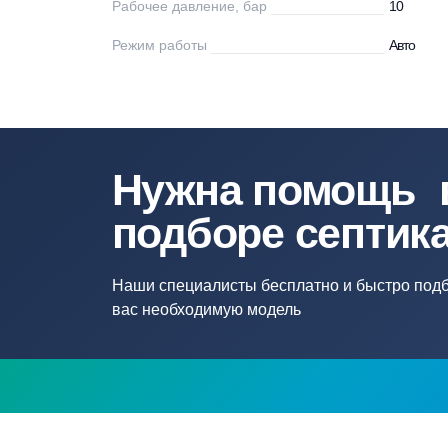
Мощность, Вт
26
Напряжение
22
Напряжение сети, В
22
Рабочее давление, бар
10
Режим работы
Ав
Нужна помощ
подборе септ