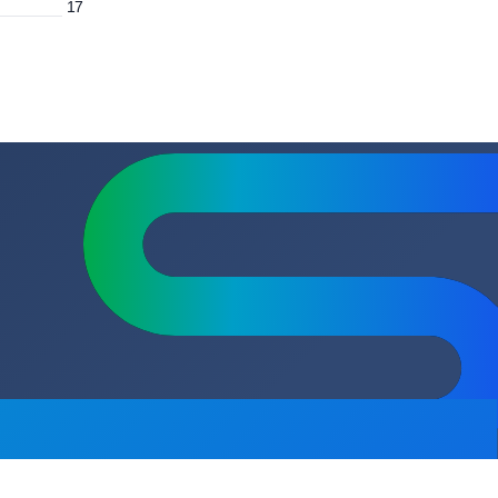
м
5.4
Мокрый
ВхШхГ) мм.
220x237x366
17