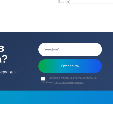
7
Высота подъема, 
0 В
Тип ротора
0 В
Габариты насоса (
Вес (кг)
то
ь в
ика?