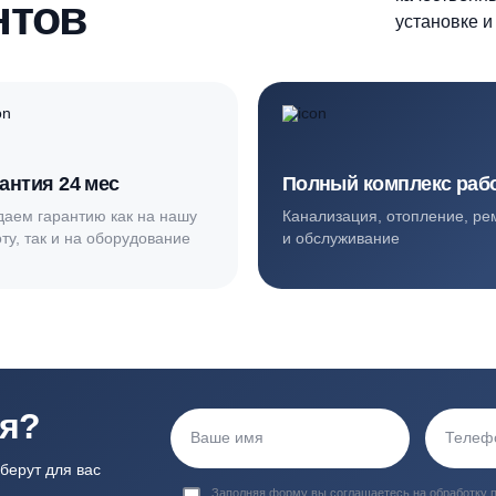
ортные условия
иентов