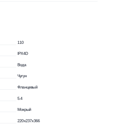
идкости, °С
110
IPX4D
сти
Вода
Чугун
Фланцевый