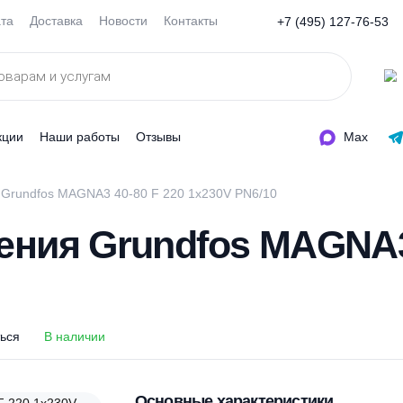
Оплата
Доставка
Новости
Контакты
+7 (495
ды
Акции
Наши работы
Отзывы
пления Grundfos MAGNA3 40-80 F 220 1x230V PN6/10
пления Grundfos MA
оделиться
В наличии