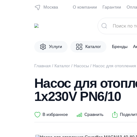
Москва
О компании
Гарантии
Поиск
товаров
Услуги
Каталог
Брен
Главная
/
Каталог
/
Насосы
/ Насос для ото
Насос для ото
1x230V PN6/10
В избранное
Сравнить
П