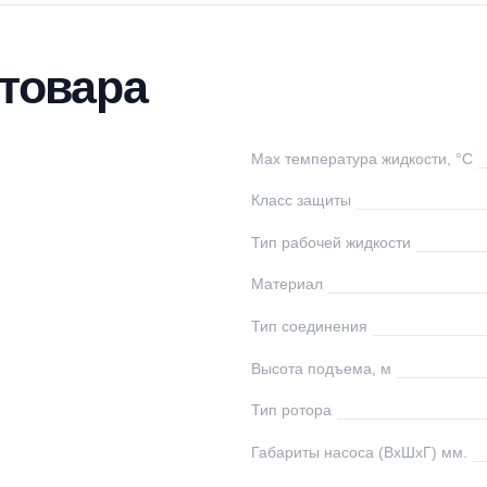
тавка
Оплата
Отзывы
Вопросы
ки товара
undfos
Max температура ж
ания
Класс защиты
8
Тип рабочей жидко
1/2
Материал
0
Тип соединения