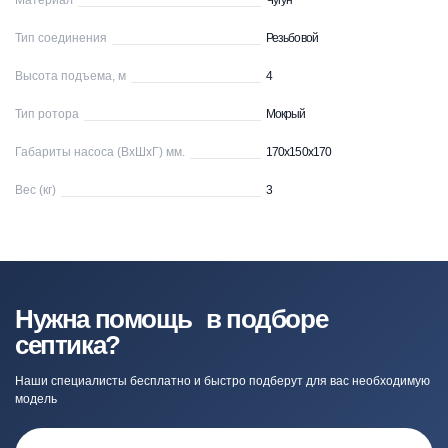
Материал
Чугун
Тип соединения
Резьбовой
Высота подъема, м
4
Тип ротора
Мокрый
Габариты насоса (ВхШхГ) мм.
170х150х170
Вес (кг)
3
Нужна помощь в подборе
септика?
Наши специалисты бесплатно и быстро подберут для вас необходимую
модель