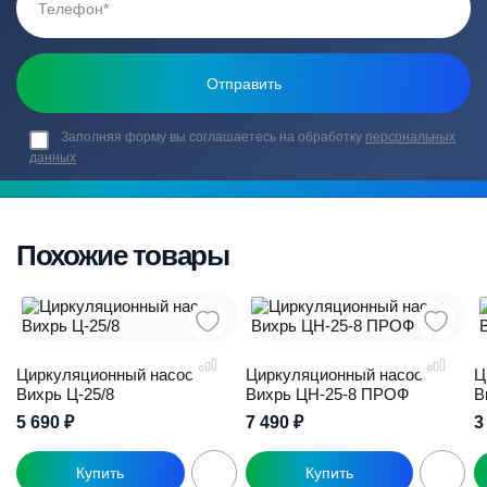
Заполняя форму вы соглашаетесь на обработку
персональных
данных
Похожие товары
Циркуляционный насос
Циркуляционный насос
Ц
Вихрь Ц-25/8
Вихрь ЦН-25-8 ПРОФ
В
5 690
₽
7 490
₽
3