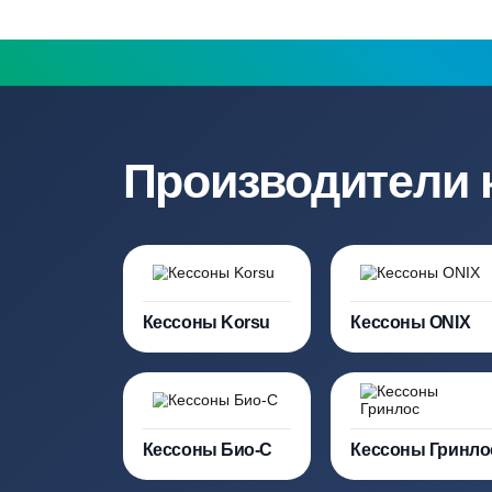
составление точной сметы
Нужна консульт
Наши специалисты бесплатно и быст
необходимую модель