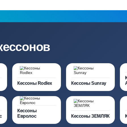
работу, так и на оборудование
и обслуживани
ация?
ро подберут для вас
Заполняя форму вы соглашаете