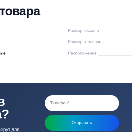
нтаж
Доставка
Оплата
Отзывы
Вопр
ки товара
мляк
Размер кессона
Размер горловины
астиковые
Расположение