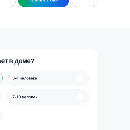
0 Long (без муфты)
Кессон ЗЕМЛЯК 1500 Long (муфта 13
мм)
136 300
₽
ик
Купить в 1 клик
 проживает в доме?