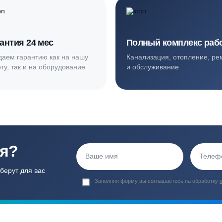
ортные условия
иентов
Гарантия 24 мес
Полный ком
Мы даем гарантию как на нашу
Канализация, о