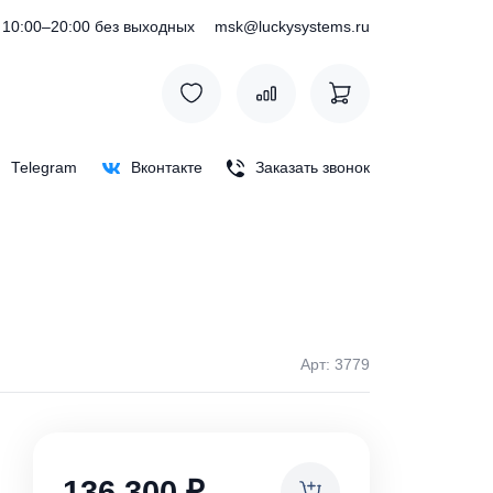
) 127-76-53
10:00–20:00 без выходных
msk@luckysystem
Max
Telegram
Вконтакте
Заказать зв
м)
Арт: 
ки