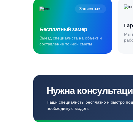
Создаём комф
для наших кл
Записаться
Бесплатный замер
Выезд специалиста на объект и