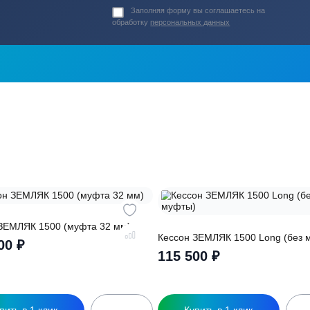
ь в
ика?
о подберут для
Заполняя форму вы соглашаете
обработку
персональных данных
ры