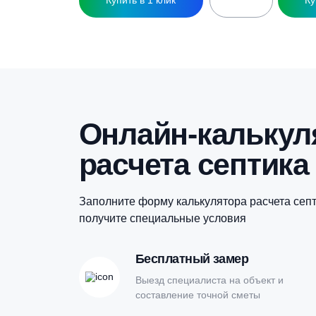
Кессон ЗЕМЛЯК 1500 (муфта 159 мм)
К
137 800
₽
Купить в 1 клик
Онлайн-кальк