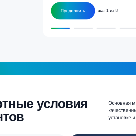
ка
1-2 человека
а септика для дома и
5-6 человек
Более 10 человек
Продолжить
шаг 1