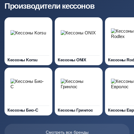
Производители кессонов
Кессоны Korsu
Кессоны ONIX
Кессоны Rod
Кессоны Био-С
Кессоны Гринлос
Кессоны Ев
Смотреть все бренды