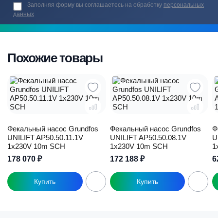
Заполняя форму вы соглашаетесь на обработку
персональных
данных
Похожие товары
Фекальный насос Grundfos
Фекальный насос Grundfos
Ф
UNILIFT AP50.50.11.1V
UNILIFT AP50.50.08.1V
U
1x230V 10m SCH
1x230V 10m SCH
1
178 070
₽
172 188
₽
6