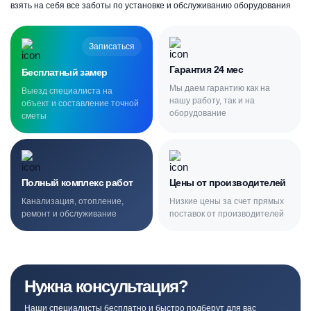
взять на себя все заботы по установке и обслуживанию оборудования
Записаться
Гарантия 24 мес
Бесплатный замер
Мы даем гарантию как на
Выезд специалиста на
нашу работу, так и на
объект и составление точной
оборудование
сметы
Полный комплекс работ
Цены от производителей
Канализация, отопление,
Низкие цены за счет прямых
ремонт и обслуживание
поставок от производителей
Нужна консультация?
Наши специалисты бесплатно и быстро подберут для вас