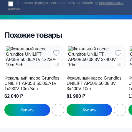
Заполняя форму вы соглашаетесь на обработку
персональных
данных
Похожие товары
Фекальный насос Grundfos
Фекальный насос Grundfos
Ф
UNILIFT AP35B.50.06.A1V
UNILIFT AP50B.50.08.3V
U
1x230V 10m Sch
3x400V 10m
1
62 040
₽
81 900
₽
1